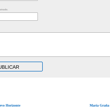
strado.
uevo Horizonte
María Graña f