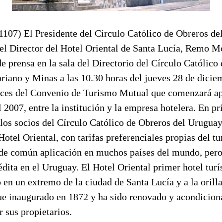
7) El Presidente del Círculo Católico de Obreros de
 el Director del Hotel Oriental de Santa Lucía, Remo M
e prensa en la sala del Directorio del Círculo Católico
riano y Minas a las 10.30 horas del jueves 28 de dicie
nces del Convenio de Turismo Mutual que comenzará apl
l 2007, entre la institución y la empresa hotelera. En pr
 los socios del Círculo Católico de Obreros del Urugua
Hotel Oriental, con tarifas preferenciales propias del t
n de común aplicación en muchos países del mundo, pero
dita en el Uruguay. El Hotel Oriental primer hotel turí
en un extremo de la ciudad de Santa Lucía y a la orilla
 inaugurado en 1872 y ha sido renovado y acondicion
 sus propietarios.