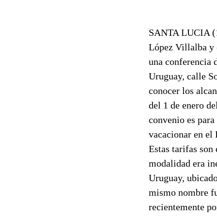
SANTA LUCIA (110
López Villalba y
una conferencia d
Uruguay, calle So
conocer los alca
del 1 de enero de
convenio es para
vacacionar en el 
Estas tarifas so
modalidad era iné
Uruguay, ubicado 
mismo nombre fue
recientemente por