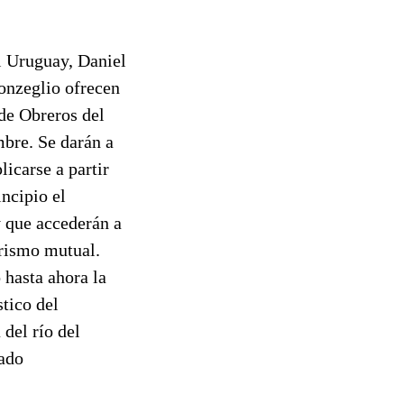
l Uruguay, Daniel
onzeglio ofrecen
 de Obreros del
mbre. Se darán a
icarse a partir
incipio el
y que accederán a
urismo mutual.
 hasta ahora la
stico del
 del río del
ado