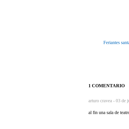
Feriantes san
1 COMENTARIO
arturo cravea -
03 de j
al fin una sala de tea