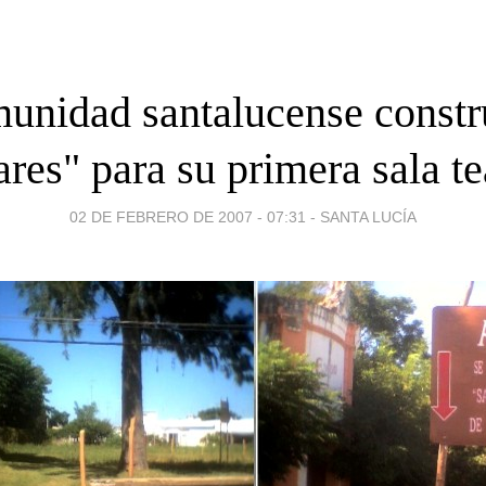
unidad santalucense constr
ares" para su primera sala te
02 DE FEBRERO DE 2007 - 07:31
-
SANTA LUCÍA