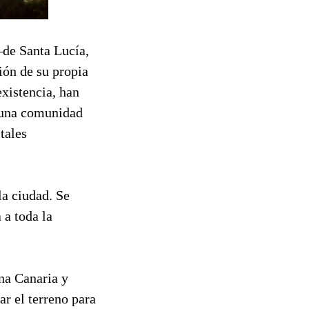
 –de Santa Lucía,
ión de su propia
existencia, han
e una comunidad
tales
la ciudad. Se
 a toda la
na Canaria y
ar el terreno para