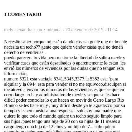
1 COMENTARIO
mely alexandra suarez miranda -
20 de enero de 2015 - 11:14
Necesito saber porque no están dando casas a gente que realmente
necesita un techo?? gente que quiere vender casas que no tienen
derecho de venderlas .
puedo parecer atrevida pero me tome la libertad de salir a mevir y
verificar casas que están desatibadas o aparentemente lo están ,les
envió los números de viviendas por las dudas que no tengan esta
información,
numero 5321 esta vacía,la 5341,5345,3377,la 5352 esta `para
alquilar y la 6944 esta para vender si no me equivoco,disculpen si
me atrevo a enviar los números de las viviendas es que se que en
cerro largo no hay administrativo de mevir y se que se les hace
difícil poder controlar lo que hacen en mevir de Cerro Largo Rio
Branco se les hace muy ,muy difícil desde ya le agradezco por su
tiempo y espero ansiosa una respuesta .solo soy una madre que
quiere lo que todo el mundo quiere un techo seguro limpio para
sus hijos .pues tengo una hija de 20 con su hijita de 11 meses a
cargo tengo una hija de 12 años y un hijo de 7....solo quiero
garantir un techo para mis hijos para cuando yo ya no este mas