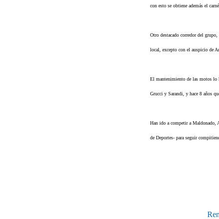
con esto se obtiene además el carn
Otro destacado corredor del grupo,
local, excepto con el auspicio de 
El mantenimiento de las motos lo 
Grucci y Sarandi, y hace 8 años que
Han ido a competir a Maldonado, 
de Deportes- para seguir compitien
Ren