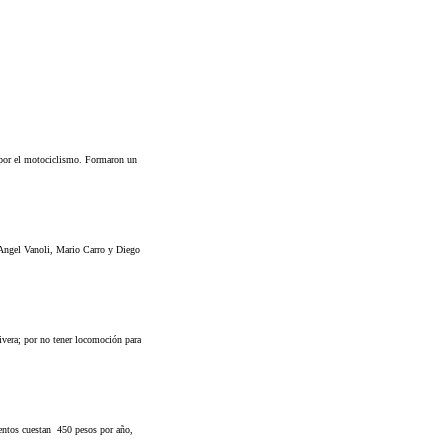
 por el motociclismo. Formaron un
Angel Vanoli, Mario Carro y Diego
Rivera; por no tener locomoción para
ventos cuestan 450 pesos por año,