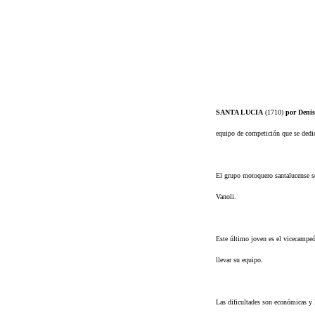
SANTA LUCIA
(1710)
por Denis
equipo de competición que se dedic
El grupo motoquero santalucense s
Vanoli.
Este último joven es el vicecampeón
llevar su equipo.
Las dificultades son económicas y 