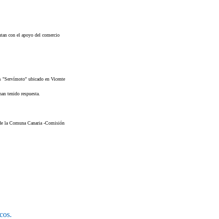
entan con el apoyo del comercio
s "Servímoto" ubicado en Vicente
han tenido respuesta.
 de la Comuna Canaria -Comisión
cos.