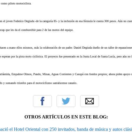
é como piloto motociclista.
 es el joven Federico Degiuda -de la categoría 85- y la inclusión en esa fórmula le cuesta 300 pesos. Aún no cu
Ancap que les da el combustible para 2 de las motos del equipo.
hacen a mano ellos mismos, más la colaboración de un padre: Daniel Degiuda dueño de un taller de reparacione
 esperan por la pista moto ciclística. El proyecto fue presentado en la Junta Local de Santa Lucía, pero aún no 
Atlántida, Empalme Olmos, Pando, Minas, Aguas Corrientes y Casupá con fondos propios; ahora piden apoyo
do y sumando triunfos para el motociclismo santalucense canario.
OTROS ARTÍCULOS EN ESTE BLOG:
ació el Hotel Oriental con 250 invitados, banda de música y autos clási