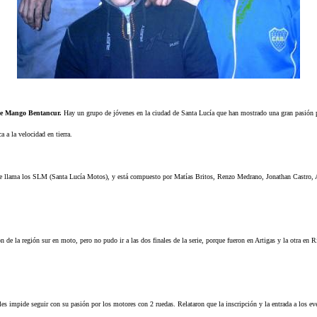
e Mango Bentancur.
Hay un grupo de jóvenes en la ciudad de Santa Lucía que han mostrado una gran pasión
a a la velocidad en tierra.
e llama los SLM (Santa Lucía Motos), y está compuesto por Matías Britos, Renzo Medrano, Jonathan Castro, 
 de la región sur en moto, pero no pudo ir a las dos finales de la serie, porque fueron en Artigas y la otra en 
les impide seguir con su pasión por los motores con 2 ruedas. Relataron que la inscripción y la entrada a los e