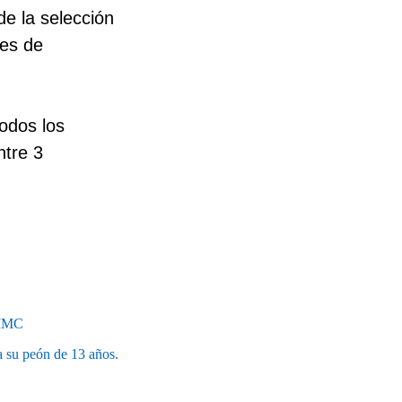
de la selección
mes de
todos los
ntre 3
 IMC
 su peón de 13 años.