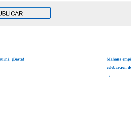
urné, ¡Basta!
Mañana empie
celebración d
→