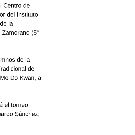
l Centro de
r del Instituto
de la
o Zamorano (5°
umnos de la
radicional de
n Mo Do Kwan, a
á el torneo
uardo Sánchez,