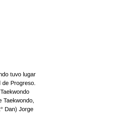
do tuvo lugar
d de Progreso.
el Taekwondo
 de Taekwondo,
2° Dan) Jorge