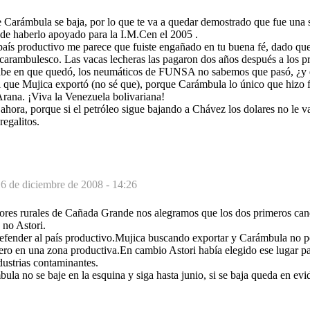
 Carámbula se baja, por lo que te va a quedar demostrado que fue una 
 de haberlo apoyado para la I.M.Cen el 2005 .
 país productivo me parece que fuiste engañado en tu buena fé, dado q
carambulesco. Las vacas lecheras las pagaron dos años después a los pr
sabe en que quedó, los neumáticos de FUNSA no sabemos que pasó, ¿y e
 que Mujica exportó (no sé que), porque Carámbula lo único que hizo f
Arana. ¡Viva la Venezuela bolivariana!
hora, porque si el petróleo sigue bajando a Chávez los dolares no le v
regalitos.
6 de diciembre de 2008 - 14:26
res rurales de Cañada Grande nos alegramos que los dos primeros can
no Astori.
fender al país productivo.Mujica buscando exportar y Carámbula no p
ero en una zona productiva.En cambio Astori había elegido ese lugar par
ndustrias contaminantes.
a no se baje en la esquina y siga hasta junio, si se baja queda en evi