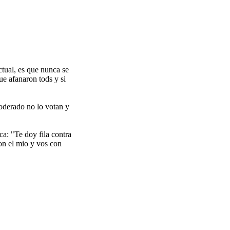
ctual, es que nunca se
que afanaron tods y si
oderado no lo votan y
ca: "Te doy fila contra
con el mio y vos con