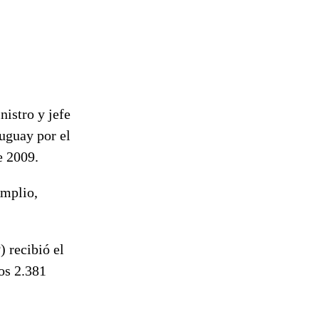
istro y jefe
ruguay por el
e 2009.
Amplio,
 recibió el
os 2.381