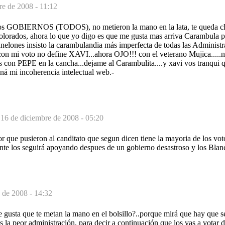
re de 2008 - 11:12
los GOBIERNOS (TODOS), no metieron la mano en la lata, te queda cl
colorados, ahora lo que yo digo es que me gusta mas arriva Carambula p
anelones insisto la carambulandia más imperfecta de todas las Administ
con mi voto no define XAVI...ahora OJO!!! con el veterano Mujica.....n
s con PEPE en la cancha...dejame al Carambulita....y xavi vos tranqui 
oná mi incoherencia intelectual web.-
-
16 de diciembre de 2008 - 05:20
 que pusieron al canditato que segun dicen tiene la mayoria de los voto
gente los seguirá apoyando despues de un gobierno desastroso y los Bla
 de 2008 - 14:32
e gusta que te metan la mano en el bolsillo?..porque mirá que hay que s
 la peor administración, para decir a continuación que los vas a votar 