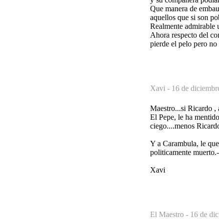
Que manera de embauc
aquellos que si son po
Realmente admirable u
Ahora respecto del con
pierde el pelo pero no
Xavi -
16 de diciembr
Maestro...si Ricardo ,
El Pepe, le ha menti
ciego....menos Ricard
Y a Carambula, le que
politicamente muerto.-
Xavi
El Maestro -
16 de di