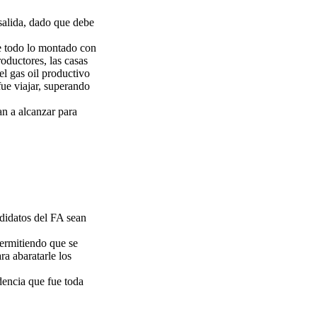
salida, dado que debe
ue todo lo montado con
oductores, las casas
l gas oil productivo
ue viajar, superando
an a alcanzar para
didatos del FA sean
ermitiendo que se
a abaratarle los
dencia que fue toda