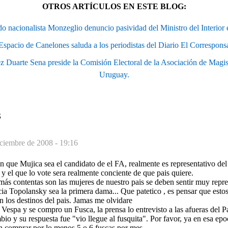
OTROS ARTÍCULOS EN ESTE BLOG:
cionalista Monzeglio denuncio pasividad del Ministro del Interior en
spacio de Canelones saluda a los periodistas del Diario El Corresponsa
uarte Sena preside la Comisión Electoral de la Asociación de Magistr
Uruguay.
S
iciembre de 2008 - 19:16
 que Mujica sea el candidato de el FA, realmente es representativo del
 y el que lo vote sera realmente conciente de que pais quiere.
más contentas son las mujeres de nuestro pais se deben sentir muy repre
ia Topolansky sea la primera dama... Que patetico , es pensar que esto
 los destinos del pais. Jamas me olvidare
Vespa y se compro un Fusca, la prensa lo entrevisto a las afueras del Pa
bio y su respuesta fue "vio llegue al fusquita". Por favor, ya en esa epoc
 comprar por lo menos 5 o 6 fuscas por mes.