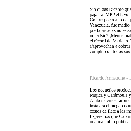
Sin dudas Ricardo que
pagar al MPP el favor
Con respecto a lo del
Venezuela, fue medio 
pre fabricadas no se 
no existe? ¡Menos mal
el récord de Mariano 
(Aprovechen a cobrar a
cumplir con todos sus 
Ricardo Armstrong -
1
Los pequeños producto
Mujica y Carámbula y 
Ambos demostraron de
instalara el megabasur
costos de flete a las i
Esperemos que Carámbul
una maniobra politica.