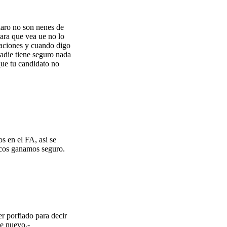
aro no son nenes de
ara que vea ue no lo
raciones y cuando digo
adie tiene seguro nada
que tu candidato no
s en el FA, asi se
ncos ganamos seguro.
er porfiado para decir
de nuevo.-