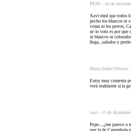
PEPE -
16 de diciemb
Xavi mirá que todos 
pecho los blancos ni 
votan ni los perros, C
ue lo voto es por que 
ni blancos ni colorado
llega...saludos y perd
Maria Isabel Olivera 
Estoy muy contenta por
verá realmente si la 
xavi -
15 de diciembre
Pepe....¿me parece o t
que la de Carambula es