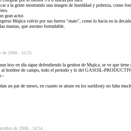
ar a la gente mostrando una imagen de humildad y pobreza, como form
bres.
n gran actor.
greso Mujica volvio por sus fueros "mato", como lo hacia en la decada 
 las manias, que asesino formidable.
e de 2008 - 16:55
 aun hoy en día sigue defendiendo la gestion de Mujica, se ve que tien
do al hombre de campo, todo el periodo y lo del GASOIL-PRODUCTIVO
o.-
dan un par de meses, en cuanto se atrase en los sueldos(y no falta mu
ciembre de 2008 - 14:34