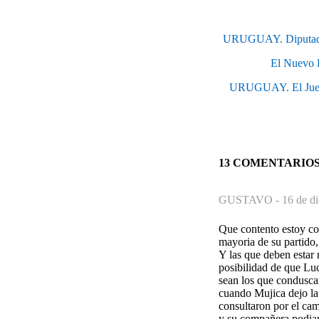
URUGUAY. Diputado na
El Nuevo E
URUGUAY. El Juez D
13 COMENTARIO
GUSTAVO -
16 de d
Que contento estoy con
mayoria de su partido,
Y las que deben estar 
posibilidad de que Luc
sean los que conduscan
cuando Mujica dejo la 
consultaron por el cam
y su compañera podian