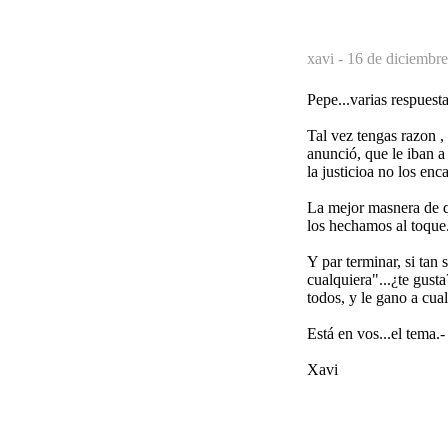
xavi -
16 de diciembre
Pepe...varias respuesta
Tal vez tengas razon , 
anunció, que le iban a 
la justicioa no los enc
La mejor masnera de q
los hechamos al toque
Y par terminar, si tan
cualquiera"...¿te gust
todos, y le gano a cua
Está en vos...el tema.-
Xavi