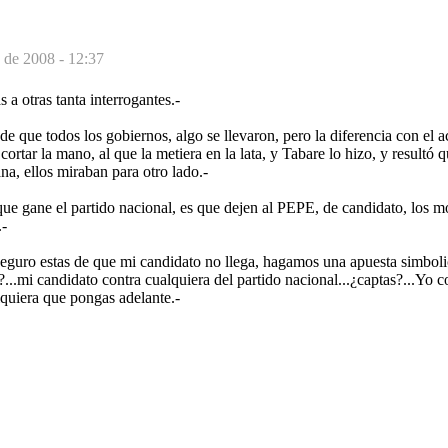
 de 2008 - 12:37
s a otras tanta interrogantes.-
de que todos los gobiernos, algo se llevaron, pero la diferencia con el a
cortar la mano, al que la metiera en la lata, y Tabare lo hizo, y resultó 
ana, ellos miraban para otro lado.-
ue gane el partido nacional, es que dejen al PEPE, de candidato, los m
.-
 seguro estas de que mi candidato no llega, hagamos una apuesta simboli
a?...mi candidato contra cualquiera del partido nacional...¿captas?...Yo 
lquiera que pongas adelante.-