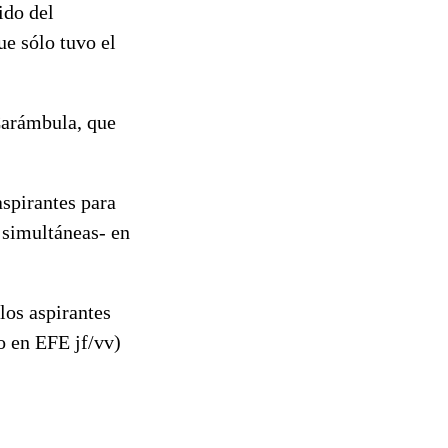
ido del
e sólo tuvo el
Carámbula, que
aspirantes para
 simultáneas- en
los aspirantes
o en EFE jf/vv)