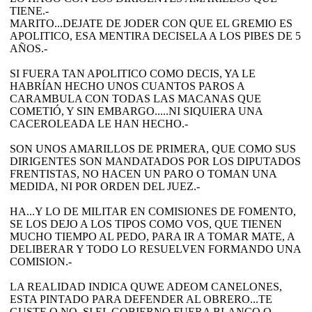
TIENE.-
MARITO...DEJATE DE JODER CON QUE EL GREMIO ES
APOLITICO, ESA MENTIRA DECISELA A LOS PIBES DE 5
AÑOS.-
SI FUERA TAN APOLITICO COMO DECIS, YA LE
HABRÍAN HECHO UNOS CUANTOS PAROS A
CARAMBULA CON TODAS LAS MACANAS QUE
COMETIÓ, Y SIN EMBARGO.....NI SIQUIERA UNA
CACEROLEADA LE HAN HECHO.-
SON UNOS AMARILLOS DE PRIMERA, QUE COMO SUS
DIRIGENTES SON MANDATADOS POR LOS DIPUTADOS
FRENTISTAS, NO HACEN UN PARO O TOMAN UNA
MEDIDA, NI POR ORDEN DEL JUEZ.-
HA...Y LO DE MILITAR EN COMISIONES DE FOMENTO,
SE LOS DEJO A LOS TIPOS COMO VOS, QUE TIENEN
MUCHO TIEMPO AL PEDO, PARA IR A TOMAR MATE, A
DELIBERAR Y TODO LO RESUELVEN FORMANDO UNA
COMISION.-
LA REALIDAD INDICA QUWE ADEOM CANELONES,
ESTA PINTADO PARA DEFENDER AL OBRERO...TE
GUSTE O NO, SI EL GOBIERNO FUERA BLANCO O