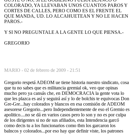
COLORADO, YA LLEVABAN UNOS CUANTOS PAROS Y
CORTES DE CALLES, PERO COMO ES EL FRENTE EL
QUE MANDA, UD. LO ALCAHUETEAN Y NO LE HACEN
PAROS.-
Y SI NO PREGUNTALE A LA GENTE LO QUE PIENSA.-
GREGORIO
MARIO -
02 de febrero de 2009 - 21:51
Gregorio respetá ADEOM ue tiene historia nuestro sindicato, cosa
que tu no sabes que es militancia gremial ok, veo que opinas
mucho pero ya cansás che, en DEMOCRACIA la gente vota lo
que les plazca es así y seguirá así y lo de bolchis te equivocas Don
Gre-Gre...hay colorados y blancos en esa comisión de ADEOM
asesorese Gregorio...pero Independientemente de eso el Gremio es
apolitico....no se dá en varios casos pero lo son y no es por culpa
de los dirigentes si no de sus afiliados, esta Intendencia garcó
como decis tu a los funcionarios como tbm los garcaron los
balncos y colorados...por eso hay que definir viste, los patrones