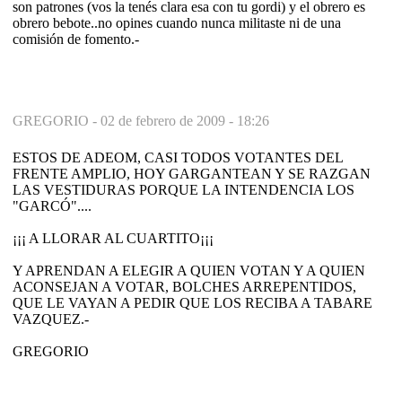
son patrones (vos la tenés clara esa con tu gordi) y el obrero es
obrero bebote..no opines cuando nunca militaste ni de una
comisión de fomento.-
GREGORIO -
02 de febrero de 2009 - 18:26
ESTOS DE ADEOM, CASI TODOS VOTANTES DEL
FRENTE AMPLIO, HOY GARGANTEAN Y SE RAZGAN
LAS VESTIDURAS PORQUE LA INTENDENCIA LOS
"GARCÓ"....
¡¡¡ A LLORAR AL CUARTITO¡¡¡
Y APRENDAN A ELEGIR A QUIEN VOTAN Y A QUIEN
ACONSEJAN A VOTAR, BOLCHES ARREPENTIDOS,
QUE LE VAYAN A PEDIR QUE LOS RECIBA A TABARE
VAZQUEZ.-
GREGORIO