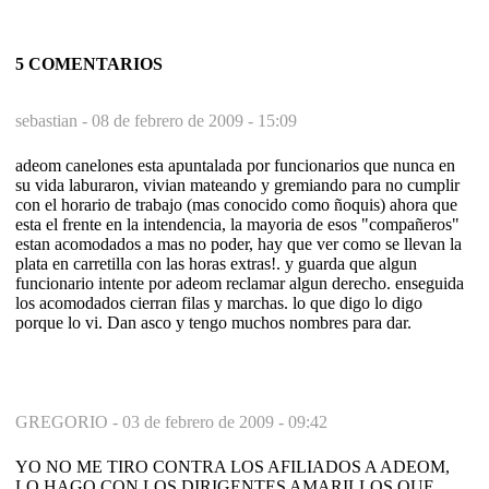
5 COMENTARIOS
sebastian -
08 de febrero de 2009 - 15:09
adeom canelones esta apuntalada por funcionarios que nunca en
su vida laburaron, vivian mateando y gremiando para no cumplir
con el horario de trabajo (mas conocido como ñoquis) ahora que
esta el frente en la intendencia, la mayoria de esos "compañeros"
estan acomodados a mas no poder, hay que ver como se llevan la
plata en carretilla con las horas extras!. y guarda que algun
funcionario intente por adeom reclamar algun derecho. enseguida
los acomodados cierran filas y marchas. lo que digo lo digo
porque lo vi. Dan asco y tengo muchos nombres para dar.
GREGORIO -
03 de febrero de 2009 - 09:42
YO NO ME TIRO CONTRA LOS AFILIADOS A ADEOM,
LO HAGO CON LOS DIRIGENTES AMARILLOS QUE