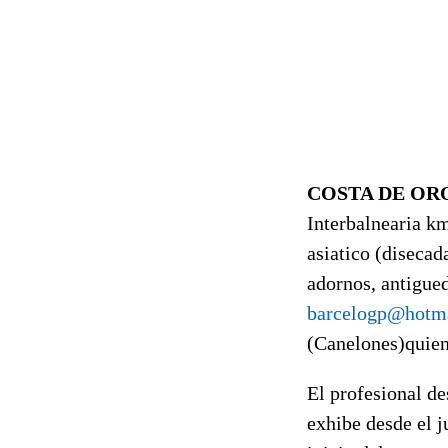
COSTA DE OR
Interbalnearia km
asiatico (disecad
adornos, antigued
barcelogp@hotm
(Canelones)quien
El profesional de
exhibe desde el j