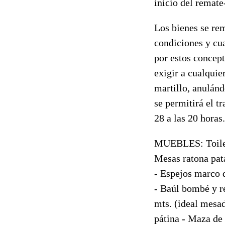
inicio del remate
Los bienes se rem
condiciones y cu
por estos concept
exigir a cualquie
martillo, anulánd
se permitirá el tr
28 a las 20 horas.
MUEBLES: Toilett
Mesas ratona pata
- Espejos marco d
- Baúl bombé y re
mts. (ideal mesa
pátina - Maza de 