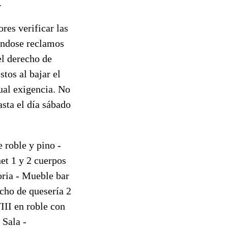
.
res verificar las
ándose reclamos
el derecho de
tos al bajar el
ual exigencia. No
asta el día sábado
 roble y pino -
et 1 y 2 cuerpos
toria - Mueble bar
acho de quesería 2
III en roble con
 Sala -