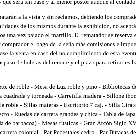
- que sera sin base y al menor postor aunque al contado
atarán a la vista y sin reclamos, debiendo los comprado
alidades de los mismos durante la exhibición, no acept
os una vez bajado el martillo. El rematador se reserva 
r comprador el pago de la seña más comisiones e impues
ose la venta en caso del no cumplimiento de esta event
aspaso de boletas del remate y el plazo para retirar es h
e de roble - Mesa de Luz roble y pino - Bibliotecas de
 cuadrada y torneada - Carretilla madera - Sillone thon
e roble - Sillas materas - Escritorio 7 caj. - Silla Gira
cto - Ruedas de carreta grandes y chica - Tabla de lap
da de barbacoa) - Mesas rústicas - Gran Arcón Siglo XV
carreta colonial - Par Pedestales cedro - Par Butacas de