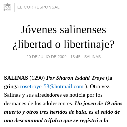
EL CORRESPONSAL
Jóvenes salinenses
¿libertad o libertinaje?
20 DE JULIO DE 2009 - 13:45
-
SALINAS
SALINAS
(1290)
Por Sharon Isdahl Troye
(la
gringa
rosetroye-53@hotmail.com
). Otra vez
Salinas y sus alrededores es noticia por los
desmanes de los adolescentes.
Un joven de 19 años
muerto y otros tres heridos de bala, es el saldo de
una descomunal trifulca que se registró a la