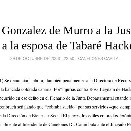
 Gonzalez de Murro a la Jus
s a la esposa de Tabaré Hac
29 DE OCTUBRE DE 2006 - 22:50
-
CANELONES CAPITAL
1) Se denunciaría ahora; -también penalmente- a la Directora de Recur
 la bancada colorada canaria. Por“injurias contra Rosa Legnani de Hac
ncurrido en ese delito en el Plenario de la Junta Departamental cuando
kenbruch señalando que “cobraba sueldo” por sus servicios –que siempr
de la Dirección de Bienestar Social.
El jueves, los ediles colorados Jeró
almente al Intendente de Canelones Dr. Carámbula ante el Juzgado Pe