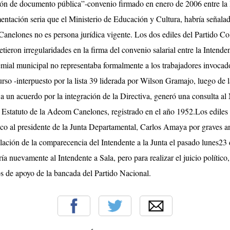
cación de documento pública”-convenio firmado en enero de 2006 entre
ntación seria que el Ministerio de Educación y Cultura, habría señala
anelones no es persona jurídica vigente. Los dos ediles del Partido C
ieron irregularidades en la firma del convenio salarial entre la Inten
emial municipal no representaba formalmente a los trabajadores invocad
urso -interpuesto por la lista 39 liderada por Wilson Gramajo, luego de 
r a un acuerdo por la integración de la Directiva, generó una consulta 
l Estatuto de la Adeom Canelones, registrado en el año 1952.
Los ediles
tico al presidente de la Junta Departamental, Carlos Amaya por graves a
ación de la comparecencia del Intendente a la Junta el pasado lunes23 
a nuevamente al Intendente a Sala, pero para realizar el juicio político,
os de apoyo de la bancada del Partido Nacional.