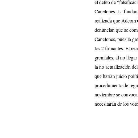
el delito de “falsifi
Canelones. La fundame
realizada que Adeom C
denuncian que se comet
Canelones, pues la gr
los 2 firmantes.
El rec
gremiales, al no llega
la no actualización de
que harían juicio polí
procedimiento de regul
noviembre se convocarí
necesitarán de los vot