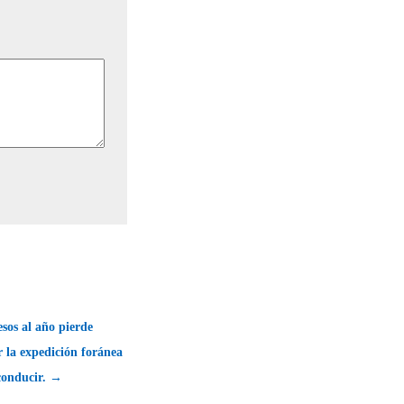
esos al año pierde
 la expedición foránea
conducir. →