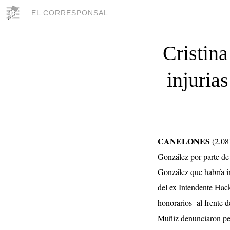
EL CORRESPONSAL
Cristina
injuria
CANELONES
(2.08
González por parte de
González que habría i
del ex Intendente Hac
honorarios- al frente 
Muñiz denunciaron pen