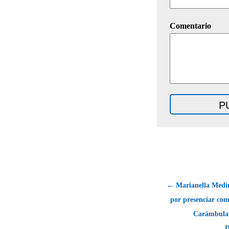
Comentario
← Marianella Medi
por presenciar com
Carámbula 
D