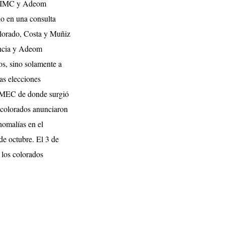
 la IMC y Adeom
do en una consulta
olorado, Costa y Muñiz
dencia y Adeom
os, sino solamente a
las elecciones
al MEC de donde surgió
 colorados anunciaron
nomalías en el
de octubre. El 3 de
 los colorados