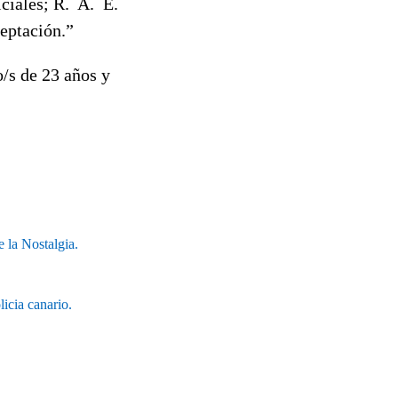
iciales;
R.
A.
E
.
ceptación.”
o/s de 23 años y
la Nostalgia.
cia canario.