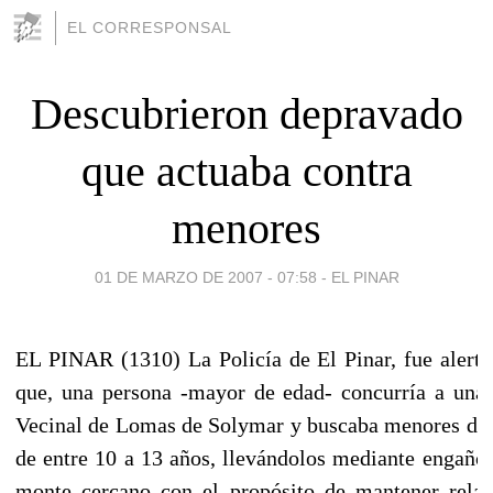
EL CORRESPONSAL
Descubrieron depravado
que actuaba contra
menores
01 DE MARZO DE 2007 - 07:58
-
EL PINAR
EL PINAR (1310) La Policía de El Pinar, fue alerta
que, una persona -mayor de edad- concurría a una 
Vecinal de Lomas de Solymar y buscaba menores de 
de entre 10 a 13 años, llevándolos mediante engaño
monte cercano con el propósito de mantener relac