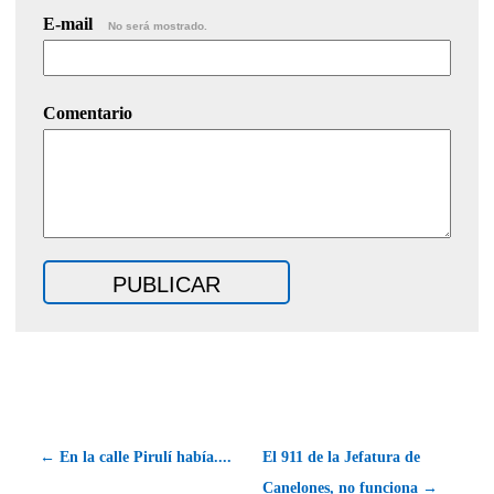
E-mail
No será mostrado.
Comentario
← En la calle Pirulí había....
El 911 de la Jefatura de
Canelones, no funciona →