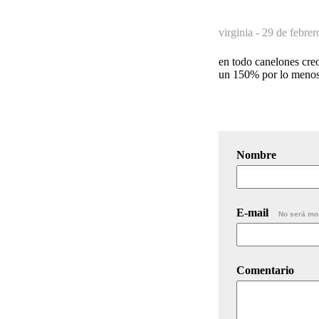
virginia -
29 de febrer
en todo canelones cre
un 150% por lo menos
Nombre
E-mail
No será mo
Comentario