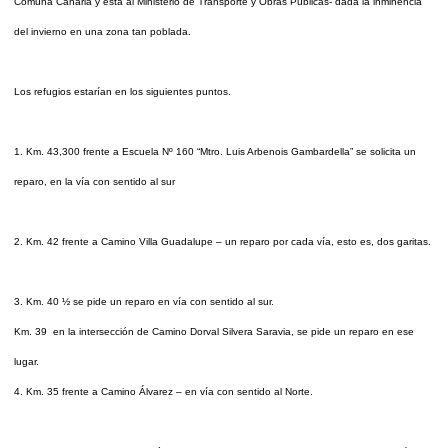
Comuna Canaria y esta al Ministerio de Transporte y Obras Públicas- dada la inminencia
del invierno en una zona tan poblada.
Los refugios estarían en los siguientes puntos.
1. Km. 43,300 frente a Escuela Nº 160 “Mtro. Luis Arbenois Gambardella” se solicita un
reparo, en la vía con sentido al sur
2. Km. 42 frente a Camino Villa Guadalupe – un reparo por cada vía, esto es, dos garitas.
3. Km. 40 ½ se pide un reparo en vía con sentido al sur.
Km. 39
en la intersección de Camino Dorval Silvera Saravia, se pide un reparo en ese
lugar.
4. Km. 35 frente a Camino Álvarez – en vía con sentido al Norte.