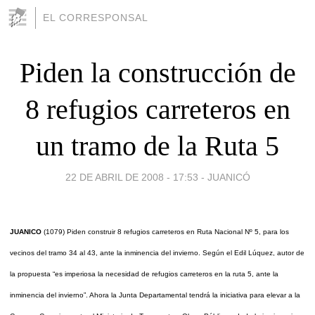
EL CORRESPONSAL
Piden la construcción de
8 refugios carreteros en
un tramo de la Ruta 5
22 DE ABRIL DE 2008 - 17:53
-
JUANICÓ
JUANICO
(1079) Piden construir 8 refugios carreteros en Ruta Nacional Nº 5, para los
vecinos del tramo 34 al 43, ante la inminencia del invierno. Según el Edil Lúquez, autor de
la propuesta “es imperiosa la necesidad de refugios carreteros en la ruta 5, ante la
inminencia del invierno”. Ahora l
a Junta Departamental tendrá la iniciativa para elevar a la