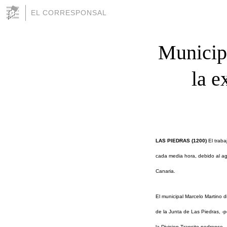
EL CORRESPONSAL
Municipa
la e
LAS PIEDRAS (1200)
El traba
cada media hora, debido al ag
Canaria.
El municipal Marcelo Martino d
de la Junta de Las Piedras, -p
la Division Transito pedrense.