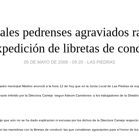
les pedrenses agraviados r
xpedición de libretas de con
05 DE MAYO DE 2008 - 09:20
-
LAS PIEDRAS
jador municipal Martino anunció a la hora 12 de hoy que en la Junta Local de Las Piedras se exp
ravio inferido por la Directora Camejo -segun Adeom Canelones- a los trabajadores de la Divisió
ijo que aún no se ha dado explicacion ni excusas por los dichos de la Directora Camejo respecto 
or las maniobras con la libretas de conducir- las que consideran agraviantes para el honor de los