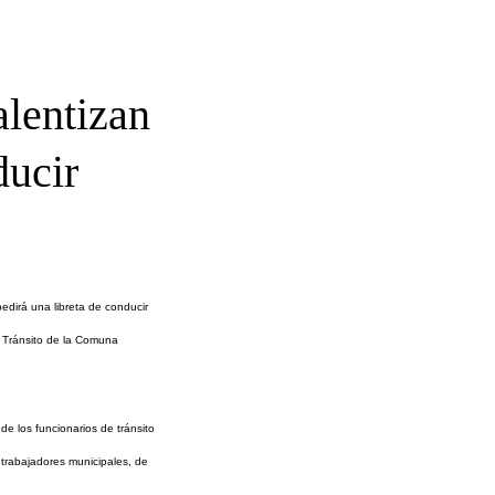
alentizan
ducir
edirá una libreta de conducir
n Tránsito de la Comuna
de los funcionarios de tránsito
 trabajadores municipales, de