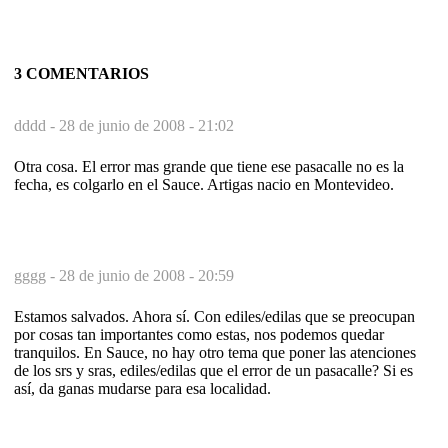
3 COMENTARIOS
dddd -
28 de junio de 2008 - 21:02
Otra cosa. El error mas grande que tiene ese pasacalle no es la
fecha, es colgarlo en el Sauce. Artigas nacio en Montevideo.
gggg -
28 de junio de 2008 - 20:59
Estamos salvados. Ahora sí. Con ediles/edilas que se preocupan
por cosas tan importantes como estas, nos podemos quedar
tranquilos. En Sauce, no hay otro tema que poner las atenciones
de los srs y sras, ediles/edilas que el error de un pasacalle? Si es
así, da ganas mudarse para esa localidad.