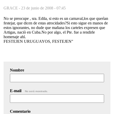
GRACE -
23 de junio de 2008 - 07:45
No se preocupe , sra. Edila, si esto es un carnaval,los que querìan
festejar, que dicen de estas atrocidades?Si esto sigue en manos de
estos ignorantes, no dude que mañana los carteles expresen que
Artigas, naciò en Cuba.No por algo, el Pte. fue a rendirle
homenaje ahì.
FESTEJEN URUGUAYOS, FESTEJEN"
Nombre
E-mail
No será mostrado.
Comentario