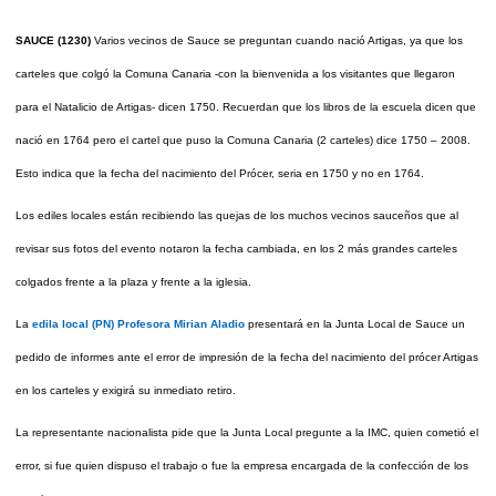
SAUCE (1230)
Varios vecinos de Sauce se preguntan cuando nació Artigas, ya que los
carteles que colgó la Comuna Canaria -con la bienvenida a los visitantes que llegaron
para el Natalicio de Artigas- dicen 1750. Recuerdan que los libros de la escuela dicen que
nació en 1764 pero el cartel que puso la Comuna Canaria (2 carteles) dice 1750 – 2008.
Esto indica que la fecha del nacimiento del Prócer, seria en 1750 y no en 1764.
Los ediles locales están recibiendo las quejas de los muchos vecinos sauceños que al
revisar sus fotos del evento notaron la fecha cambiada, en los 2 más grandes carteles
colgados frente a la plaza y frente a la iglesia.
La
edila local (PN) Profesora Mirian Aladio
presentará en la Junta Local de Sauce un
pedido de informes ante el error de impresión de la fecha del nacimiento del prócer Artigas
en los carteles y exigirá su inmediato retiro.
La representante nacionalista pide que la Junta Local pregunte a la IMC, quien cometió el
error, si fue quien dispuso el trabajo o fue la empresa encargada de la confección de los