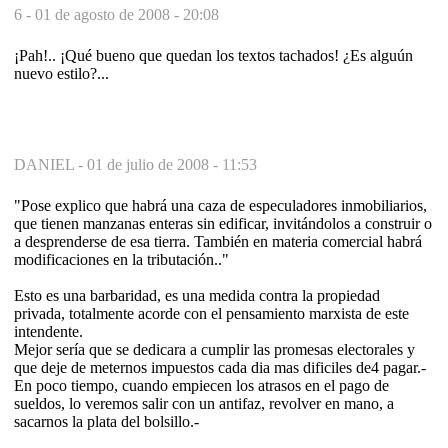
6 -
01 de agosto de 2008 - 20:08
¡Pah!.. ¡Qué bueno que quedan los textos tachados! ¿Es alguún
nuevo estilo?...
DANIEL -
01 de julio de 2008 - 11:53
"Pose explico que habrá una caza de especuladores inmobiliarios,
que tienen manzanas enteras sin edificar, invitándolos a construir o
a desprenderse de esa tierra. También en materia comercial habrá
modificaciones en la tributación.."
Esto es una barbaridad, es una medida contra la propiedad
privada, totalmente acorde con el pensamiento marxista de este
intendente.
Mejor sería que se dedicara a cumplir las promesas electorales y
que deje de meternos impuestos cada dia mas dificiles de4 pagar.-
En poco tiempo, cuando empiecen los atrasos en el pago de
sueldos, lo veremos salir con un antifaz, revolver en mano, a
sacarnos la plata del bolsillo.-