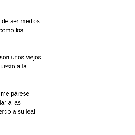
a de ser medios
 como los
 son unos viejos
puesto a la
; me párese
ar a las
erdo a su leal