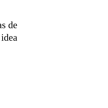
as de
 idea