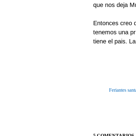
que nos deja Mu
Entonces creo q
tenemos una pro
tiene el pais. 
Feriantes san
5 COMENTARIOS