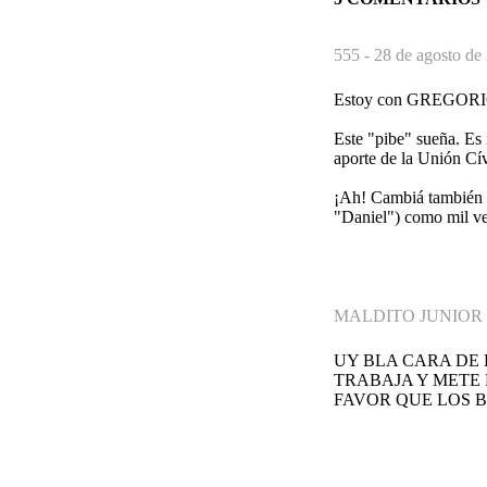
555 -
28 de agosto de
Estoy con GREGORIO
Este "pibe" sueña. Es 
aporte de la Unión Cív
¡Ah! Cambiá también 
"Daniel") como mil ve
MALDITO JUNIOR 
UY BLA CARA DE 
TRABAJA Y METE
FAVOR QUE LOS B