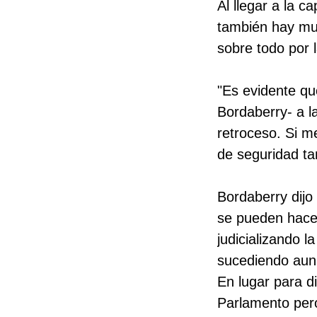
Al llegar a la c
también hay mu
sobre todo por l
"Es evidente qu
Bordaberry- a l
retroceso. Si 
de seguridad t
Bordaberry dijo
se pueden hacer
judicializando la
sucediendo aun
En lugar para di
Parlamento pero