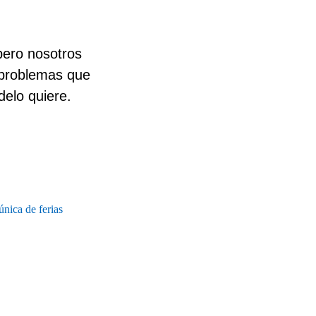
pero nosotros
 problemas que
delo quiere.
nica de ferias