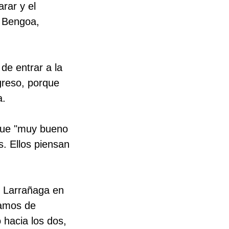
arar y el
l Bengoa,
 de entrar a la
ngreso, porque
a.
 fue "muy bueno
s. Ellos piensan
y Larrañaga en
tamos de
hacia los dos,