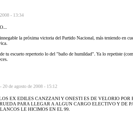
 2008 - 13:34
...
innegable la próxima victoria del Partido Nacional, más teniendo en cue
ica.
de tu escueto repertorio lo del "baño de humildad". Ya lo repetiste
ces.
-
20 de agosto de 2008 - 15:12
LOS EX EDILES CANZZANI Y ONESTI ES DE VELORIO POR
 RUEDA PARA LLEGAR A ALGUN CARGO ELECTIVO Y DE P
LANCOS LE HICIMOS EN EL 99.