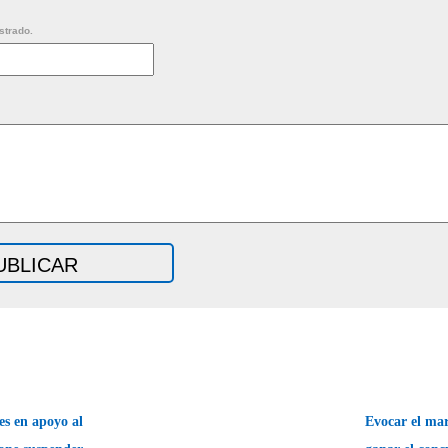
strado.
s en apoyo al
Evocar el ma