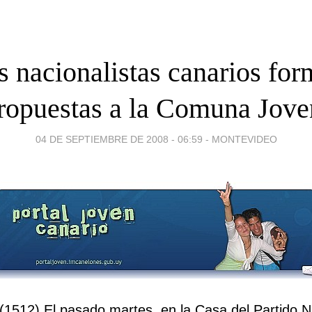
s nacionalistas canarios for
ropuestas a la Comuna Jove
04 DE SEPTIEMBRE DE 2008 - 06:59
-
MONTEVIDEO
(1512) El pasado martes, en
la Casa
del Partido N