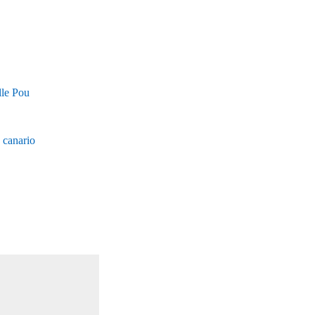
lle Pou
 canario