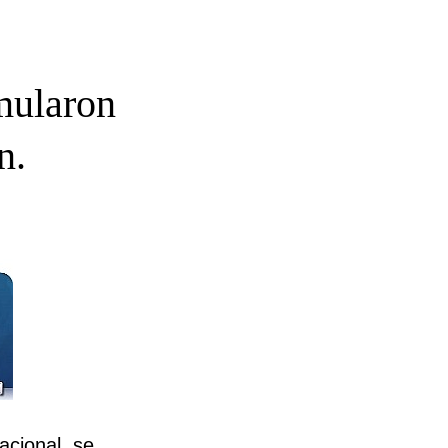
mularon
n.
acional, se