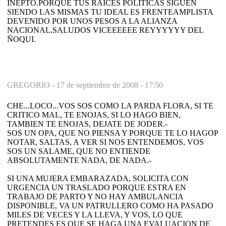
INEPTO.PORQUE TUS RAICES POLITICAS SIGUEN
SIENDO LAS MISMAS TU IDEAL ES FRENTEAMPLISTA
DEVENIDO POR UNOS PESOS A LA ALIANZA
NACIONAL,SALUDOS VICEEEEEE REYYYYYY DEL
ÑOQUI.
GREGORIO -
17 de septiembre de 2008 - 17:50
CHE...LOCO...VOS SOS COMO LA PARDA FLORA, SI TE
CRITICO MAL, TE ENOJAS, SI LO HAGO BIEN,
TAMBIEN TE ENOJAS, DEJATE DE JODER.-
SOS UN OPA, QUE NO PIENSA Y PORQUE TE LO HAGOP
NOTAR, SALTAS, A VER SI NOS ENTENDEMOS, VOS
SOS UN SALAME, QUE NO ENTIENDE
ABSOLUTAMENTE NADA, DE NADA.-
SI UNA MUJERA EMBARAZADA, SOLICITA CON
URGENCIA UN TRASLADO PORQUE ESTRA EN
TRABAJO DE PARTO Y NO HAY AMBULANCIA
DISPONIBLE, VA UN PATRULLERO COMO HA PASADO
MILES DE VECES Y LA LLEVA, Y VOS, LO QUE
PRETENDES ES QUE SE HAGA UNA EVALUACION DE