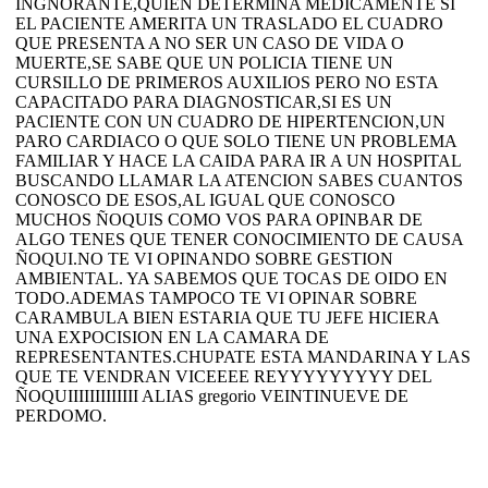
INGNORANTE,QUIEN DETERMINA MEDICAMENTE SI
EL PACIENTE AMERITA UN TRASLADO EL CUADRO
QUE PRESENTA A NO SER UN CASO DE VIDA O
MUERTE,SE SABE QUE UN POLICIA TIENE UN
CURSILLO DE PRIMEROS AUXILIOS PERO NO ESTA
CAPACITADO PARA DIAGNOSTICAR,SI ES UN
PACIENTE CON UN CUADRO DE HIPERTENCION,UN
PARO CARDIACO O QUE SOLO TIENE UN PROBLEMA
FAMILIAR Y HACE LA CAIDA PARA IR A UN HOSPITAL
BUSCANDO LLAMAR LA ATENCION SABES CUANTOS
CONOSCO DE ESOS,AL IGUAL QUE CONOSCO
MUCHOS ÑOQUIS COMO VOS PARA OPINBAR DE
ALGO TENES QUE TENER CONOCIMIENTO DE CAUSA
ÑOQUI.NO TE VI OPINANDO SOBRE GESTION
AMBIENTAL. YA SABEMOS QUE TOCAS DE OIDO EN
TODO.ADEMAS TAMPOCO TE VI OPINAR SOBRE
CARAMBULA BIEN ESTARIA QUE TU JEFE HICIERA
UNA EXPOCISION EN LA CAMARA DE
REPRESENTANTES.CHUPATE ESTA MANDARINA Y LAS
QUE TE VENDRAN VICEEEE REYYYYYYYYY DEL
ÑOQUIIIIIIIIIIIII ALIAS gregorio VEINTINUEVE DE
PERDOMO.