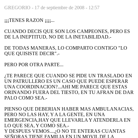
GREGORIO -
17 de septiembre de 2008 - 12:57
¡¡¡TENES RAZON ¡¡¡¡...
CUANDO DECIS QUE SON LOS CAMPEONES, PERO ES
DE LA INEPTITUD, NO DE LA INETABILIDAD.-
DE TODAS MANERAS, LO COMPARTO CONTIGO "LO
QUE QUISISTE DECIR".-
PERO POR OTRA PARTE...
¿TE PARECE QUE CUANDO SE PIDE UN TRASLADO EN
UN PATRULLERO ES UN CASO QUE PUEDE ESPERAR
UNA COORDINACION?...AHI ME PARECE QUE ESTAS
ORINANDO FUERA DEL TIESTO, EN TU AFRAN DE DAR
PALO COMO SEA.-
PIENSO QUE DEBERIAN HABER MAS AMBULANACIAS,
PERO NO LAS HAY, Y A LA GENTE, EN UNA
EMERGENCIA,HAY QUE LLEVARLA Y ATENDERLA EN
LO QUE SEA, Y COMO SEA.-
Y DESPUES VEMOS....¿O NO TE ENTERAS CUANTAS
SEÑORAS TIENE FAMILIA EN UN MOVIL DE LA