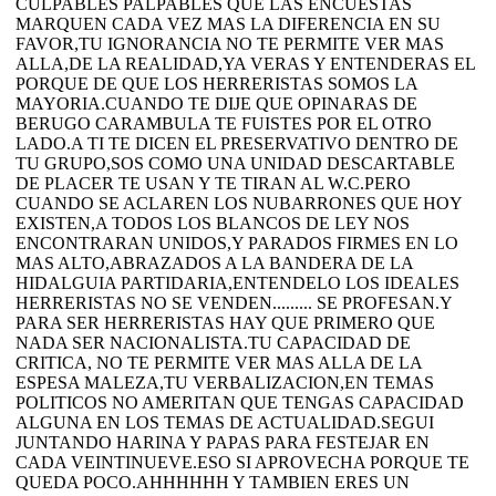
CULPABLES PALPABLES QUE LAS ENCUESTAS
MARQUEN CADA VEZ MAS LA DIFERENCIA EN SU
FAVOR,TU IGNORANCIA NO TE PERMITE VER MAS
ALLA,DE LA REALIDAD,YA VERAS Y ENTENDERAS EL
PORQUE DE QUE LOS HERRERISTAS SOMOS LA
MAYORIA.CUANDO TE DIJE QUE OPINARAS DE
BERUGO CARAMBULA TE FUISTES POR EL OTRO
LADO.A TI TE DICEN EL PRESERVATIVO DENTRO DE
TU GRUPO,SOS COMO UNA UNIDAD DESCARTABLE
DE PLACER TE USAN Y TE TIRAN AL W.C.PERO
CUANDO SE ACLAREN LOS NUBARRONES QUE HOY
EXISTEN,A TODOS LOS BLANCOS DE LEY NOS
ENCONTRARAN UNIDOS,Y PARADOS FIRMES EN LO
MAS ALTO,ABRAZADOS A LA BANDERA DE LA
HIDALGUIA PARTIDARIA,ENTENDELO LOS IDEALES
HERRERISTAS NO SE VENDEN......... SE PROFESAN.Y
PARA SER HERRERISTAS HAY QUE PRIMERO QUE
NADA SER NACIONALISTA.TU CAPACIDAD DE
CRITICA, NO TE PERMITE VER MAS ALLA DE LA
ESPESA MALEZA,TU VERBALIZACION,EN TEMAS
POLITICOS NO AMERITAN QUE TENGAS CAPACIDAD
ALGUNA EN LOS TEMAS DE ACTUALIDAD.SEGUI
JUNTANDO HARINA Y PAPAS PARA FESTEJAR EN
CADA VEINTINUEVE.ESO SI APROVECHA PORQUE TE
QUEDA POCO.AHHHHHH Y TAMBIEN ERES UN