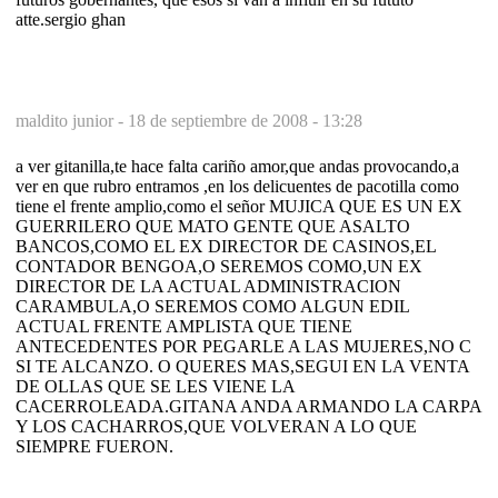
atte.sergio ghan
maldito junior -
18 de septiembre de 2008 - 13:28
a ver gitanilla,te hace falta cariño amor,que andas provocando,a
ver en que rubro entramos ,en los delicuentes de pacotilla como
tiene el frente amplio,como el señor MUJICA QUE ES UN EX
GUERRILERO QUE MATO GENTE QUE ASALTO
BANCOS,COMO EL EX DIRECTOR DE CASINOS,EL
CONTADOR BENGOA,O SEREMOS COMO,UN EX
DIRECTOR DE LA ACTUAL ADMINISTRACION
CARAMBULA,O SEREMOS COMO ALGUN EDIL
ACTUAL FRENTE AMPLISTA QUE TIENE
ANTECEDENTES POR PEGARLE A LAS MUJERES,NO C
SI TE ALCANZO. O QUERES MAS,SEGUI EN LA VENTA
DE OLLAS QUE SE LES VIENE LA
CACERROLEADA.GITANA ANDA ARMANDO LA CARPA
Y LOS CACHARROS,QUE VOLVERAN A LO QUE
SIEMPRE FUERON.