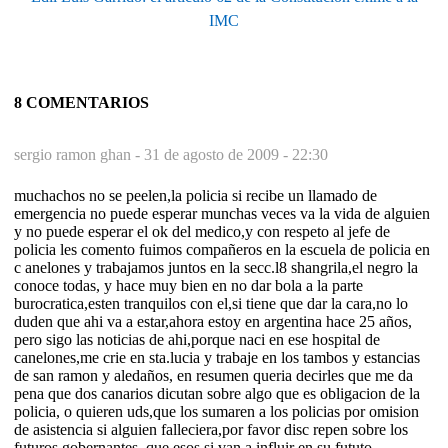
IMC
8 COMENTARIOS
sergio ramon ghan -
31 de agosto de 2009 - 22:30
muchachos no se peelen,la policia si recibe un llamado de
emergencia no puede esperar munchas veces va la vida de alguien
y no puede esperar el ok del medico,y con respeto al jefe de
policia les comento fuimos compañeros en la escuela de policia en
c anelones y trabajamos juntos en la secc.l8 shangrila,el negro la
conoce todas, y hace muy bien en no dar bola a la parte
burocratica,esten tranquilos con el,si tiene que dar la cara,no lo
duden que ahi va a estar,ahora estoy en argentina hace 25 años,
pero sigo las noticias de ahi,porque naci en ese hospital de
canelones,me crie en sta.lucia y trabaje en los tambos y estancias
de san ramon y aledaños, en resumen queria decirles que me da
pena que dos canarios dicutan sobre algo que es obligacion de la
policia, o quieren uds,que los sumaren a los policias por omision
de asistencia si alguien falleciera,por favor disc repen sobre los
futuros gobernantes, que esos si van a influir en su fututo