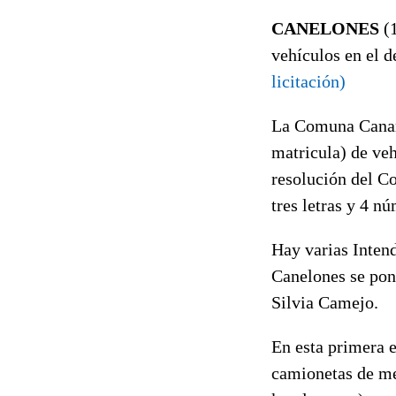
CANELONES
(
vehículos en el 
licitación)
La Comuna Canari
matricula) de ve
resolución del C
tres letras y 4 n
Hay varias Inten
Canelones se pone
Silvia Camejo.
En esta primera 
camionetas de me