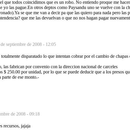
el que todos coincidimos que es un robo. No entiendo proque me hacen
e yo las pague.En otros deptos como Paysandu uno se vuelve con la c
ronado).Ya se que me van a decir pa que las quiero para nada pero las 
a intendencia? que me las devuelvan o que no nos hagan pagar nuevament
 de septiembre de 2008 - 12:05
 totalmente disparatado lo que intentan cobrar por el cambio de chapas
 las fabrican por convenio con la direccion nacional de carceles
los $ 250.00 por unidad, por lo que se puede deducir que a los presos que
 parte de ese monto.-
embre de 2008 - 09:18
s recursos, jajaja