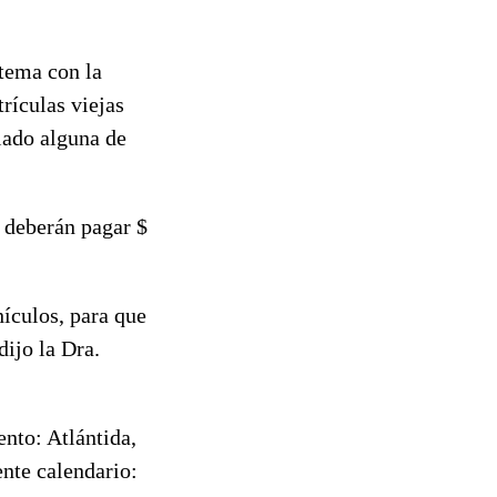
stema con la
rículas viejas
iado alguna de
s deberán pagar $
hículos, para que
dijo la Dra.
ento: Atlántida,
ente calendario: