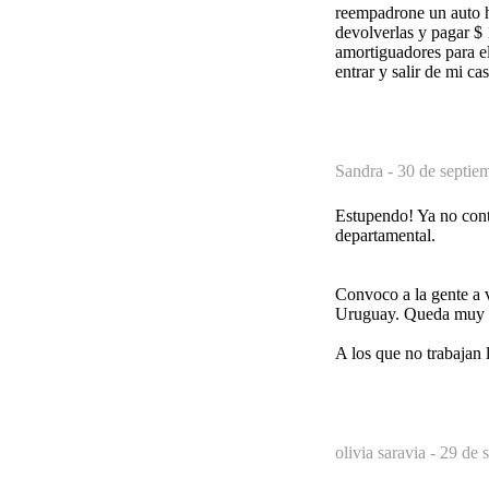
reempadrone un auto h
devolverlas y pagar $ 
amortiguadores para el
entrar y salir de mi cas
Sandra -
30 de septie
Estupendo! Ya no cont
departamental.
Convoco a la gente a v
Uruguay. Queda muy cl
A los que no trabajan 
olivia saravia -
29 de 