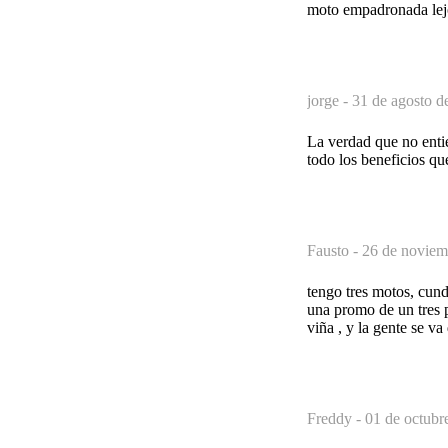
moto empadronada lejos
jorge -
31 de agosto d
La verdad que no entie
todo los beneficios qu
Fausto -
26 de noviem
tengo tres motos, cun
una promo de un tres p
viña , y la gente se va
Freddy -
01 de octubr