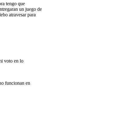
ora tengo que
entregaran un juego de
debo atravesar para
i voto en lo
 no funcionan en