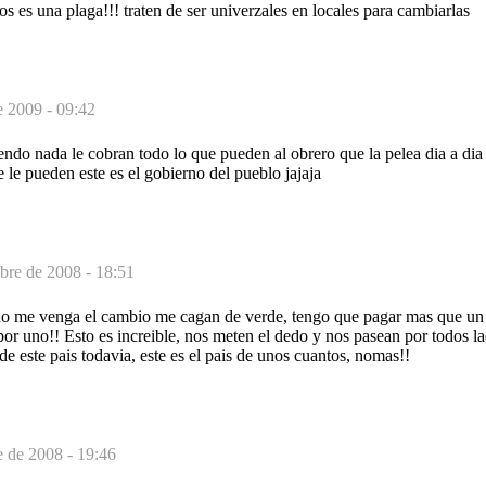
 es una plaga!!! traten de ser univerzales en locales para cambiarlas
e 2009 - 09:42
ndo nada le cobran todo lo que pueden al obrero que la pelea dia a dia 
e le pueden este es el gobierno del pueblo jajaja
bre de 2008 - 18:51
do me venga el cambio me cagan de verde, tengo que pagar mas que un 
or uno!! Esto es increible, nos meten el dedo y nos pasean por todos l
 de este pais todavia, este es el pais de unos cuantos, nomas!!
e de 2008 - 19:46