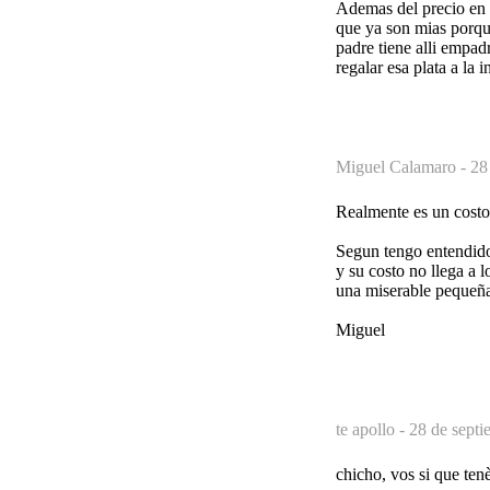
Ademas del precio en 
que ya son mias porqu
padre tiene alli empad
regalar esa plata a l
Miguel Calamaro -
28
Realmente es un costo
Segun tengo entendido,
y su costo no llega a 
una miserable pequeña
Miguel
te apollo -
28 de septi
chicho, vos si que tenè