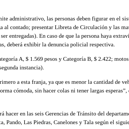
mite administrativo, las personas deben figurar en el si
a al contado; presentar Libreta de Circulación y las mat
 ser entregadas). En caso de que la persona haya extrav
s, deberá exhibir la denuncia policial respectiva.
ategoría A, $ 1.569 pesos y Categoría B, $ 2.422; moto
segunda instancia).
imero a esta franja, ya que es menor la cantidad de ve
orma cómoda, sin hacer colas ni tener largas esperas”, 
á hacer en las seis Gerencias de Tránsito del departam
a, Pando, Las Piedras, Canelones y Tala según el sigui