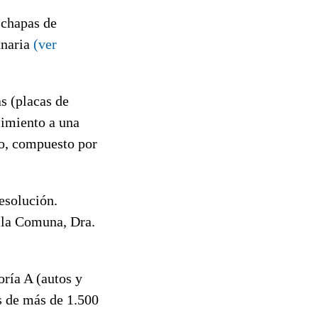
 chapas de
anaria
(ver
s (placas de
imiento a una
co, compuesto por
esolución.
e la Comuna, Dra.
ría A (autos y
s de más de 1.500