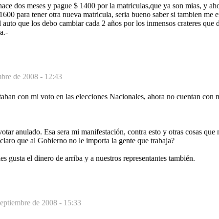
ace dos meses y pague $ 1400 por la matriculas,que ya son mias, y ah
1600 para tener otra nueva matricula, seria bueno saber si tambien me 
 auto que los debo cambiar cada 2 años por los inmensos crateres que 
a.-
mbre de 2008 - 12:43
aban con mi voto en las elecciones Nacionales, ahora no cuentan con m
otar anulado. Esa sera mi manifestación, contra esto y otras cosas que
aro que al Gobierno no le importa la gente que trabaja?
les gusta el dinero de arriba y a nuestros representantes también.
septiembre de 2008 - 15:33