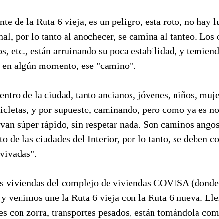
te de la Ruta 6 vieja, es un peligro, esta roto, no hay l
nal, por lo tanto al anochecer, se camina al tanteo. Lo
os, etc., están arruinando su poca estabilidad, y temien
, en algún momento, ese "camino".
centro de la ciudad, tanto ancianos, jóvenes, niños, muje
cicletas, y por supuesto, caminando, pero como ya es n
 van súper rápido, sin respetar nada. Son caminos ango
to de las ciudades del Interior, por lo tanto, se deben c
avivadas".
as viviendas del complejo de viviendas COVISA (donde v
y venimos une la Ruta 6 vieja con la Ruta 6 nueva. Llen
es con zorra, transportes pesados, están tomándola com