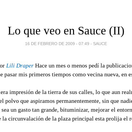
Lo que veo en Sauce (II)
16 DE FEBRERO DE 2009 - 07:49
-
SAUCE
por
Lili Draper
Hace un mes o menos pedí la publicaci
de pasar mis primeros tiempos como vecina nueva, en e
ra impresión de la tierra de sus calles, lo que aun rea
del polvo que aspiramos permanentemente, sin que nadi
 sea un gasto tan grande, bituminizar, mejorar el entorn
la circunvalación de la plaza principal esta prolija el r