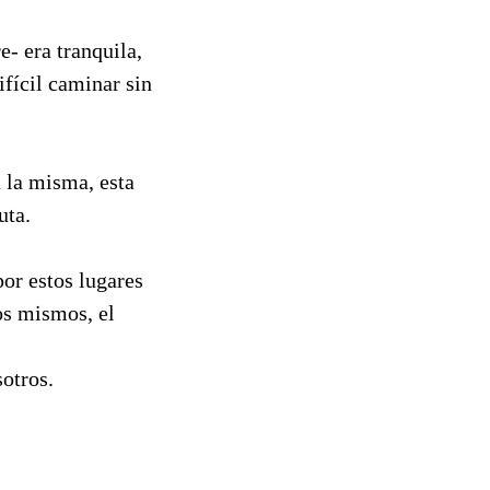
e- era tranquila,
fícil caminar sin
 la misma, esta
uta.
por estos lugares
los mismos, el
sotros.