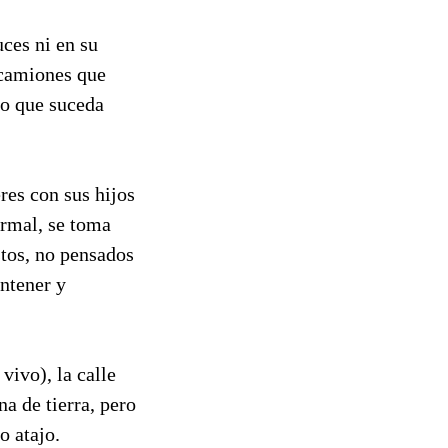
uces ni en su
s camiones que
do que suceda
res con sus hijos
ormal, se toma
stos, no pensados
ontener y
ivo), la calle
a de tierra, pero
o atajo.