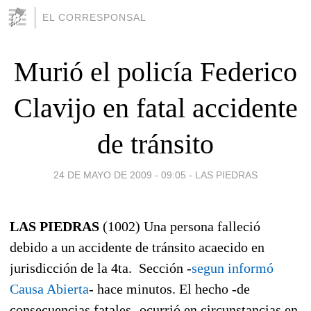
EL CORRESPONSAL
Murió el policía Federico
Clavijo en fatal accidente
de tránsito
24 DE MAYO DE 2009 - 09:05
-
LAS PIEDRAS
LAS PIEDRAS
(1002) Una persona falleció
debido a un accidente de tránsito acaecido en
jurisdicción de la 4ta. Sección -
segun informó
Causa Abierta
- hace minutos. El hecho -de
consecuencias fatales- ocurrió en circunstancias en