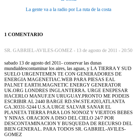
La gente va a la radio por La ruta de la costa
1 COMENTARIO
SR. GABRIEL-AVILES-GOMEZ -
13 de agosto de 2011 - 20:50
sabado 13 de agosto del 2011- conservar las dunas
mundialdescontaminar los aires, las aguas, y LA TIERRA Y SUD
SUELO URGENTEMEN TE CON GENERADORES DE
ENERGIA MAGENETIAC.WEB PARA PIESAS EAL
PALNET EARTH.MAGNETIC ENERGY GENERATOR
UK.ORG LONDRES INGLANTERRA. URGE ENEPESAR
HACERLO MANUF.EN URUGUAY.PRONTO ME PODEIS
ESCRIBIR AL 2440 BARGE RD.SW.STE.#203,ATLANTA
GA.30331-5244 U.S.A.URGE SALVAR SANAR EL
PLANETA TIERRA PARA LOS NONOZ Y VIEJITOS BEBES
Y NINAS. ORACION A DISO DEL CIELO 24/7 POR
DESCONTAMINACION Y BUSQUEDA DE RECURSO DEL
BIEN GENERAL. PARA TODOS SR. GABRIEL-AVILES-
GOMEZ