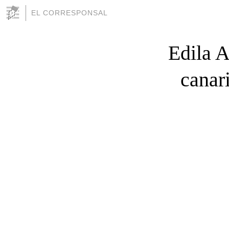
EL CORRESPONSAL
Edila A
canar