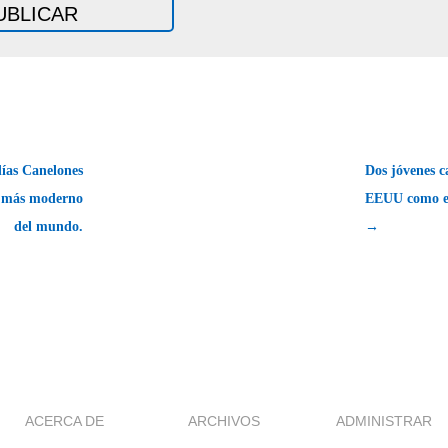
ías Canelones
Dos jóvenes c
o más moderno
EEUU como em
del mundo.
→
ACERCA DE
ARCHIVOS
ADMINISTRAR