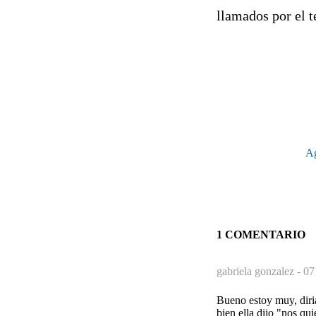
llamados por el 
Ag
1 COMENTARIO
gabriela gonzalez -
07
Bueno estoy muy, diri
bien ella dijo "nos q