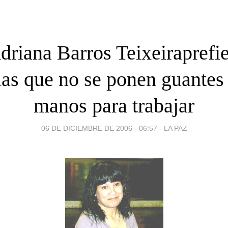
driana Barros Teixeiraprefie
ias que no se ponen guantes 
manos para trabajar
06 DE DICIEMBRE DE 2006 - 06:57
-
LA PAZ