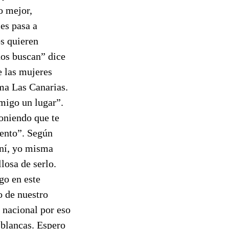
o mejor,
les pasa a
os quieren
nos buscan” dice
e las mujeres
ma Las Canarias.
nmigo un lugar”.
oniendo que te
mento”. Según
ení, yo misma
losa de serlo.
go en este
o de nuestro
o nacional por eso
 blancas. Espero