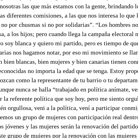
osotras las que más estamos con la gente, brindando l
as diferentes comisiones, a las que nos interesa lo que 
, no por chusmas si no por solidarias”. “Los hombres n
sa, a los hijos; pero cuando llega la campaña electoral 
o soy blanca y quiero mi partido, pero es tiempo de qu
narias nos hagamos notar, por eso mi movimiento se lla
n bien blancas, bien mujeres y bien canarias tienen co
conocidas no importa la edad que se tenga. Estoy prop
ozcan como la representante de tu barrio o tu departa
unque nunca se halla “trabajado en política anímate, v
 la referente política que soy hoy, pero me siento orgul
én orgullosa, veni a la política, vení a participar conmi
emos un grupo de mujeres con participación real dentr
os jóvenes y las mujeres serán la renovación del partid
ste grupo de mujeres por la renovación con las mujeres