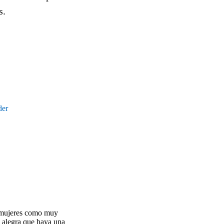
s.
der
s mujeres como muy
e alegra que haya una