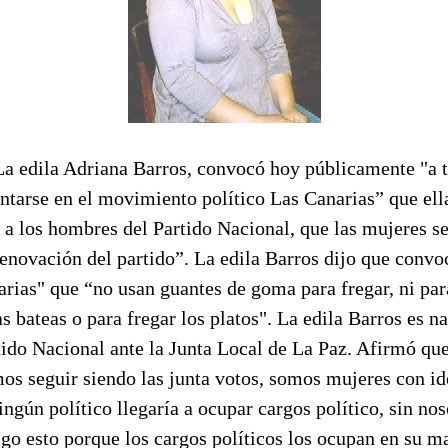
La edila Adriana Barros, convocó hoy públicamente "a 
untarse en el movimiento político Las Canarias” que ell
 a los hombres del Partido Nacional, que las mujeres se
enovación del partido”. La edila Barros dijo que convo
arias" que “no usan guantes de goma para fregar, ni para
as bateas o para fregar los platos". La edila Barros es na
tido Nacional ante la Junta Local de La Paz. Afirmó qu
s seguir siendo las junta votos, somos mujeres con ide
ingún político llegaría a ocupar cargos político, sin nos
igo esto porque los cargos políticos los ocupan en su m