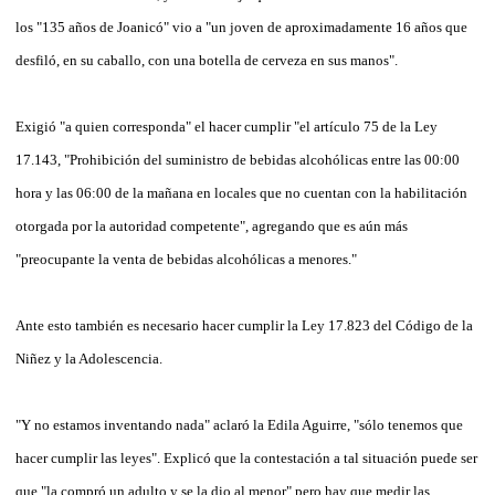
los "135 años de Joanicó" vio a "un joven de aproximadamente 16 años que
desfiló, en su caballo, con una botella de cerveza en sus manos".
Exigió "a quien corresponda" el hacer cumplir "el artículo 75 de la Ley
17.143, "Prohibición del suministro de bebidas alcohólicas entre las 00:00
hora y las 06:00 de la mañana en locales que no cuentan con la habilitación
otorgada por la autoridad competente", agregando que es aún más
"preocupante la venta de bebidas alcohólicas a menores."
Ante esto también es necesario hacer cumplir la Ley 17.823 del Código de la
Niñez y la Adolescencia.
"Y no estamos inventando nada" aclaró la Edila Aguirre, "sólo tenemos que
hacer cumplir las leyes". Explicó que la contestación a tal situación puede ser
que "la compró un adulto y se la dio al menor" pero hay que medir las