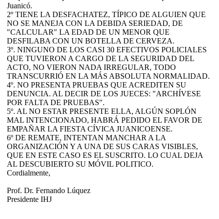
Juanicó.
2º TIENE LA DESFACHATEZ, TÍPICO DE ALGUIEN QUE
NO SE MANEJA CON LA DEBIDA SERIEDAD, DE
"CALCULAR" LA EDAD DE UN MENOR QUE
DESFILABA CON UN BOTELLA DE CERVEZA.
3º. NINGUNO DE LOS CASI 30 EFECTIVOS POLICIALES
QUE TUVIERON A CARGO DE LA SEGURIDAD DEL
ACTO, NO VIERON NADA IRREGULAR, TODO
TRANSCURRIÓ EN LA MÁS ABSOLUTA NORMALIDAD.
4º. NO PRESENTA PRUEBAS QUE ACREDITEN SU
DENUNCIA. AL DECIR DE LOS JUECES: "ARCHÍVESE
POR FALTA DE PRUEBAS".
5º. AL NO ESTAR PRESENTE ELLA, ALGÚN SOPLÓN
MAL INTENCIONADO, HABRÁ PEDIDO EL FAVOR DE
EMPAÑAR LA FIESTA CÍVICA JUANICOENSE.
6º DE REMATE, INTENTAN MANCHAR A LA
ORGANIZACIÓN Y A UNA DE SUS CARAS VISIBLES,
QUE EN ESTE CASO ES EL SUSCRITO. LO CUAL DEJA
AL DESCUBIERTO SU MÓVIL POLITICO.
Cordialmente,
Prof. Dr. Fernando Lúquez
Presidente IHJ