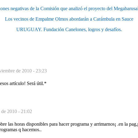
ones negativas de la Comisión que analizó el proyecto del Megabarusal
Los vecinos de Empalme Olmos abordarán a Carámbula en Sauce
URUGUAY. Fundación Canelones, logros y desafíos.
viembre de 2010 - 23:23
sos artículo! Será útil.*
l de 2010 - 21:02
re las horas disponibles para hacer programa y arrimarnos¡ .en la pag,
programas q hacemos..