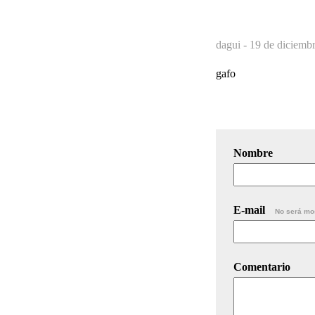
dagui -
19 de diciembr
gafo
Nombre
E-mail
No será mo
Comentario