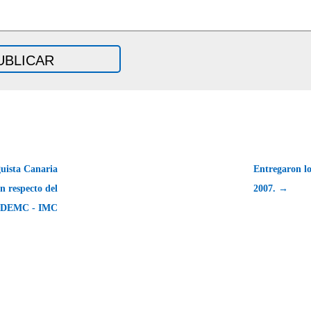
guista Canaria
Entregaron 
ón respecto del
2007. →
 ADEMC - IMC