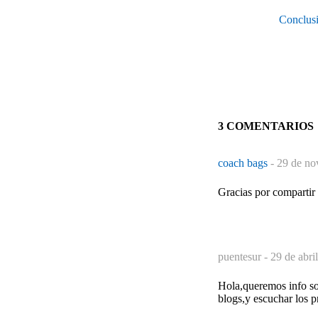
Conclusi
3 COMENTARIOS
coach bags
-
29 de no
Gracias por compartir e
puentesur -
29 de abri
Hola,queremos info sob
blogs,y escuchar los 