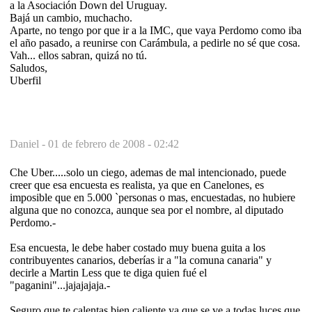
a la Asociación Down del Uruguay.
Bajá un cambio, muchacho.
Aparte, no tengo por que ir a la IMC, que vaya Perdomo como iba
el año pasado, a reunirse con Carámbula, a pedirle no sé que cosa.
Vah... ellos sabran, quizá no tú.
Saludos,
Uberfil
Daniel -
01 de febrero de 2008 - 02:42
Che Uber.....solo un ciego, ademas de mal intencionado, puede
creer que esa encuesta es realista, ya que en Canelones, es
imposible que en 5.000 `personas o mas, encuestadas, no hubiere
alguna que no conozca, aunque sea por el nombre, al diputado
Perdomo.-
Esa encuesta, le debe haber costado muy buena guita a los
contribuyentes canarios, deberías ir a "la comuna canaria" y
decirle a Martin Less que te diga quien fué el
"paganini"...jajajajaja.-
Seguro que te calentas bien caliente ya que se ve a todas luces que