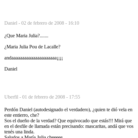
Daniel -
02 de febrero de 2008 - 16:10
¿Que Maria Julia?.......
¿Maria Julia Pou de Lacalle?
andaaaaaaaaaaaaaaaaaaaaa¡¡¡¡
Daniel
Uberfil -
01 de febrero de 2008 - 17:55
Perdón Daniel (autodesignado el verdadero), ¿quien te dió vela en
este entierro, che?
Sos el dueño de la verdad? Que equivocado que estás!!! Mirá que
en el desfile de llamada están precisando: mascaritas, andá que vos
tenés una linda.
Saludos a María Julia cheeeee