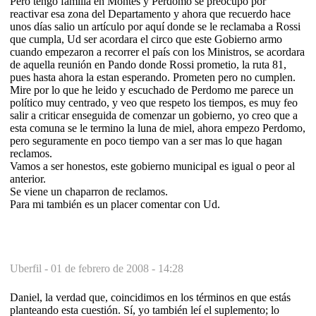
Pero tengo familia en Montes y Perdomo se preocupo por
reactivar esa zona del Departamento y ahora que recuerdo hace
unos días salio un artículo por aquí donde se le reclamaba a Rossi
que cumpla, Ud ser acordara el circo que este Gobierno armo
cuando empezaron a recorrer el país con los Ministros, se acordara
de aquella reunión en Pando donde Rossi prometio, la ruta 81,
pues hasta ahora la estan esperando. Prometen pero no cumplen.
Mire por lo que he leido y escuchado de Perdomo me parece un
político muy centrado, y veo que respeto los tiempos, es muy feo
salir a criticar enseguida de comenzar un gobierno, yo creo que a
esta comuna se le termino la luna de miel, ahora empezo Perdomo,
pero seguramente en poco tiempo van a ser mas lo que hagan
reclamos.
Vamos a ser honestos, este gobierno municipal es igual o peor al
anterior.
Se viene un chaparron de reclamos.
Para mi también es un placer comentar con Ud.
Uberfil -
01 de febrero de 2008 - 14:28
Daniel, la verdad que, coincidimos en los términos en que estás
planteando esta cuestión. Sí, yo también leí el suplemento; lo