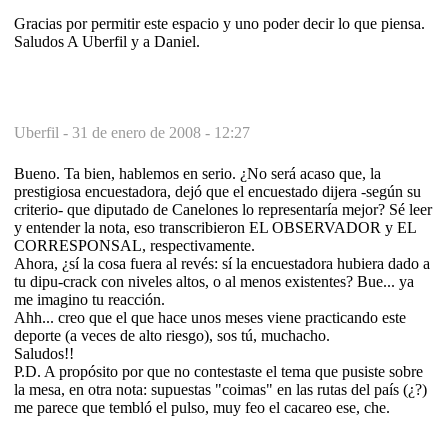
Gracias por permitir este espacio y uno poder decir lo que piensa.
Saludos A Uberfil y a Daniel.
Uberfil -
31 de enero de 2008 - 12:27
Bueno. Ta bien, hablemos en serio. ¿No será acaso que, la
prestigiosa encuestadora, dejó que el encuestado dijera -según su
criterio- que diputado de Canelones lo representaría mejor? Sé leer
y entender la nota, eso transcribieron EL OBSERVADOR y EL
CORRESPONSAL, respectivamente.
Ahora, ¿sí la cosa fuera al revés: sí la encuestadora hubiera dado a
tu dipu-crack con niveles altos, o al menos existentes? Bue... ya
me imagino tu reacción.
Ahh... creo que el que hace unos meses viene practicando este
deporte (a veces de alto riesgo), sos tú, muchacho.
Saludos!!
P.D. A propósito por que no contestaste el tema que pusiste sobre
la mesa, en otra nota: supuestas "coimas" en las rutas del país (¿?)
me parece que tembló el pulso, muy feo el cacareo ese, che.