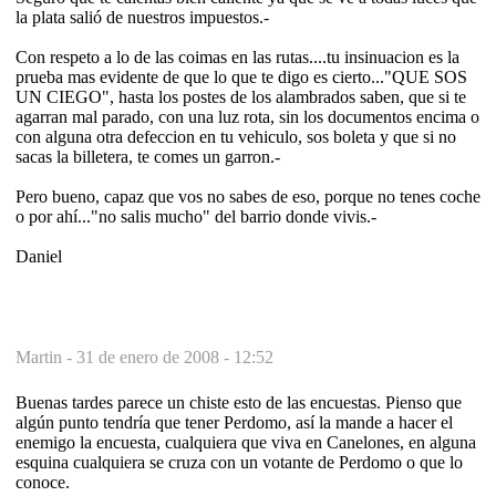
la plata salió de nuestros impuestos.-
Con respeto a lo de las coimas en las rutas....tu insinuacion es la
prueba mas evidente de que lo que te digo es cierto..."QUE SOS
UN CIEGO", hasta los postes de los alambrados saben, que si te
agarran mal parado, con una luz rota, sin los documentos encima o
con alguna otra defeccion en tu vehiculo, sos boleta y que si no
sacas la billetera, te comes un garron.-
Pero bueno, capaz que vos no sabes de eso, porque no tenes coche
o por ahí..."no salis mucho" del barrio donde vivis.-
Daniel
Martin -
31 de enero de 2008 - 12:52
Buenas tardes parece un chiste esto de las encuestas. Pienso que
algún punto tendría que tener Perdomo, así la mande a hacer el
enemigo la encuesta, cualquiera que viva en Canelones, en alguna
esquina cualquiera se cruza con un votante de Perdomo o que lo
conoce.