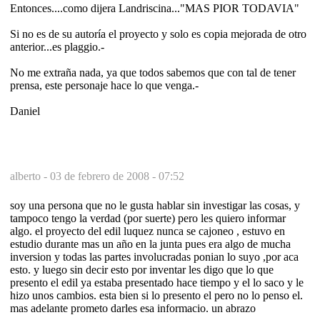
Entonces....como dijera Landriscina..."MAS PIOR TODAVIA"
Si no es de su autoría el proyecto y solo es copia mejorada de otro
anterior...es plaggio.-
No me extraña nada, ya que todos sabemos que con tal de tener
prensa, este personaje hace lo que venga.-
Daniel
alberto -
03 de febrero de 2008 - 07:52
soy una persona que no le gusta hablar sin investigar las cosas, y
tampoco tengo la verdad (por suerte) pero les quiero informar
algo. el proyecto del edil luquez nunca se cajoneo , estuvo en
estudio durante mas un año en la junta pues era algo de mucha
inversion y todas las partes involucradas ponian lo suyo ,por aca
esto. y luego sin decir esto por inventar les digo que lo que
presento el edil ya estaba presentado hace tiempo y el lo saco y le
hizo unos cambios. esta bien si lo presento el pero no lo penso el.
mas adelante prometo darles esa informacio. un abrazo