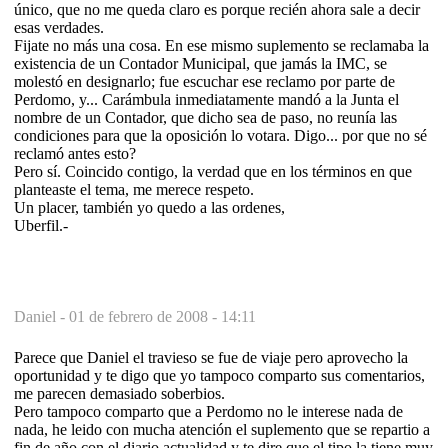
único, que no me queda claro es porque recién ahora sale a decir
esas verdades.
Fijate no más una cosa. En ese mismo suplemento se reclamaba la
existencia de un Contador Municipal, que jamás la IMC, se
molestó en designarlo; fue escuchar ese reclamo por parte de
Perdomo, y... Carámbula inmediatamente mandó a la Junta el
nombre de un Contador, que dicho sea de paso, no reunía las
condiciones para que la oposición lo votara. Digo... por que no sé
reclamó antes esto?
Pero sí. Coincido contigo, la verdad que en los términos en que
planteaste el tema, me merece respeto.
Un placer, también yo quedo a las ordenes,
Uberfil.-
Daniel -
01 de febrero de 2008 - 14:11
Parece que Daniel el travieso se fue de viaje pero aprovecho la
oportunidad y te digo que yo tampoco comparto sus comentarios,
me parecen demasiado soberbios.
Pero tampoco comparto que a Perdomo no le interese nada de
nada, he leido con mucha atención el suplemento que se repartio a
fin de año con el diario actualidad y te dire que el tipo la tiene muy