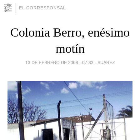
EL CORRESPONSAL
Colonia Berro, enésimo
motín
13 DE FEBRERO DE 2008 - 07:33
-
SUÁREZ