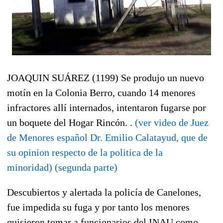
JOAQUIN SUÁREZ (1199) Se produjo un nuevo
motín en la Colonia Berro, cuando 14 menores
infractores allí internados, intentaron fugarse por
un boquete del Hogar Rincón. .
(ver video de Juez
de Menores español Dr. Emilio Calatayud, que de
su opinion respecto de la politica de la
minoridad)
(segunda parte)
Descubiertos y alertada la policía de Canelones,
fue impedida su fuga y por tanto los menores
quisieron tomar a funcionarios del INAU como