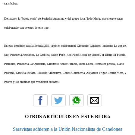
satisfechos.
Destacaron la "buena onda" de Sociedad Anonima y del grupo local Todo Murga que sienpre estan
colaborando con eventos de este tipo.
En este beneficio para la Escuela 255, tambien colaboraron: Gimnasio Wanderes, Imprenta La voz del
Sur, Panaderia Artesanos, La Granjita, Salon Pepe, Red Pagos (local de ventas), el Diario El Pueblo,
Petrobras, Panaderia La Querencia, Gimnasio Nature Fitness, Junta Local, Prensa en general, Dario
Pedrazzi, Graciela Stefano, Eduardo Villanueva, Carlos Cortaberria, Alejandro Prigue,Beatriz Viera, y
Padres y los alumnos que vendieron entradas.
OTROS ARTÍCULOS EN ESTE BLOG:
Saravistas adhieren a la Unión Nacionalista de Canelones