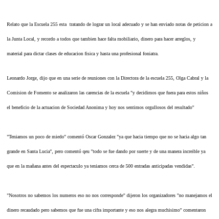
Relato que la Escuela 255 esta tratando de lograr un local adecuado y se han enviado notas de peticion a
la Junta Local, y recordo a todos que tambien hace falta mobiliario, dinero para hacer arreglos, y
material para dictar clases de educacion fisica y hasta una profesional foniatra.
Leonardo Jorge, dijo que en una serie de reuniones con la Directora de la escuela 255, Olga Cabral y la
Comision de Fomento se analizaron las carencias de la escuela "y decidimos que fuera para estos niños
el beneficio de la actuacion de Sociedad Anonima y hoy nos sentimos orgullosos del resultado"
"Teniamos un poco de miedo" comentó Oscar Gonzalez "ya que hacia tiempo que no se hacia algo tan
grande en Santa Lucia", pero comentó qeu "todo se fue dando por suerte y de una manera increible ya
que en la mañana antes del espectaculo ya teniamos cerca de 500 entradas anticipadas vendidas".
"Nosotros no sabemos los numeros eso no nos corresponde" dijeron los organizadores "no manejamos el
dinero recaudado pero sabemos que fue una cifra importante y eso nos alegra muchisimo" comentaron