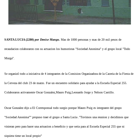
SANTA LUCIA (2280)
por Denise Mango.
Mas de 1000 personas y mas de 20 mil pesos de
recaudacion colaboraron con su actuacion los humoristas "Sociedad Anonima" y el grupo local "Todo
Murga".
Se organizó todo a iniciativa de 4 integrantes de la Comision Organizadora de la Caceria de la Fiesta de
la Cerveza del club 23 de marzo. Fue un encuentro solidario para ayudar a la Escuela Especial 255.
Colaboraron activamente Oscar Gonzalez,Mauro Puig,Leonardo Jorge y Nelson Castillo.
Oscar Gonzalez dijo a El Corresponsal todo surgio porque Mauro Puig es integrante del grupo
"Sociedad Anonima"" propuso traer el grupo a Santa Lucia ."Tuvimos una reunion y decidimos que
vinieran pero para hacer una actuacion a beneficio y que seria para al Escuela Especial 255 que ni
siquiera tiene un local propio"