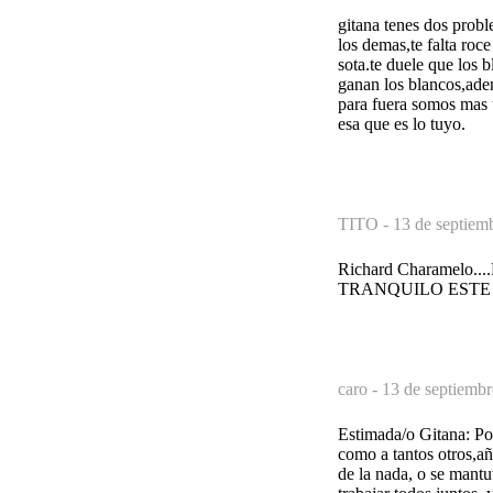
gitana tenes dos proble
los demas,te falta roce
sota.te duele que los 
ganan los blancos,ade
para fuera somos mas u
esa que es lo tuyo.
TITO -
13 de septiem
Richard Charame
TRANQUILO ESTE 
caro -
13 de septiembr
Estimada/o Gitana: Por
como a tantos otros,añ
de la nada, o se mantu