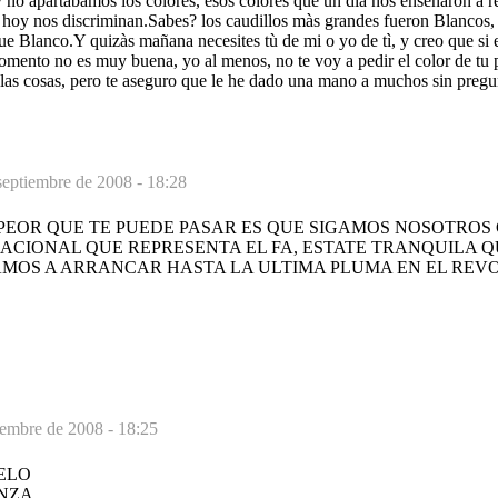
 y no apartàbamos los colores, esos colores que un dìa nos enseñaron a re
o, hoy nos discriminan.Sabes? los caudillos màs grandes fueron Blancos
 fue Blanco.Y quizàs mañana necesites tù de mi o yo de tì, y creo que si 
mento no es muy buena, yo al menos, no te voy a pedir el color de tu p
las cosas, pero te aseguro que le he dado una mano a muchos sin pregunt
septiembre de 2008 - 18:28
 PEOR QUE TE PUEDE PASAR ES QUE SIGAMOS NOSOTRO
ACIONAL QUE REPRESENTA EL FA, ESTATE TRANQUILA Q
AMOS A ARRANCAR HASTA LA ULTIMA PLUMA EN EL REV
iembre de 2008 - 18:25
ELO
NZA