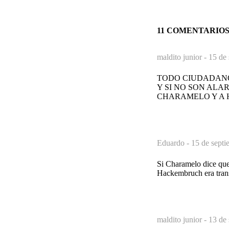
11 COMENTARIO
maldito junior -
15 de 
TODO CIUDADANO 
Y SI NO SON ALA
CHARAMELO Y A
Eduardo -
15 de septi
Si Charamelo dice que 
Hackembruch era tran
maldito junior -
13 de 