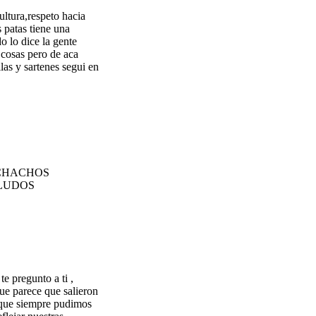
ultura,respeto hacia
s patas tiene una
o lo dice la gente
 cosas pero de aca
las y sartenes segui en
UCHACHOS
ALUDOS
e pregunto a ti ,
ue parece que salieron
s que siempre pudimos