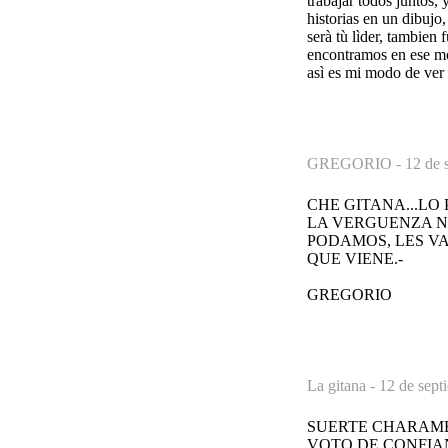
trabajar todos juntos,
historias en un dibuj
serà tù lìder, tambien
encontramos en ese mo
asì es mi modo de ver 
GREGORIO -
12 de 
CHE GITANA...LO
LA VERGUENZA N
PODAMOS, LES V
QUE VIENE.-
GREGORIO
La gitana -
12 de sept
SUERTE CHARAM
VOTO DE CONFIA