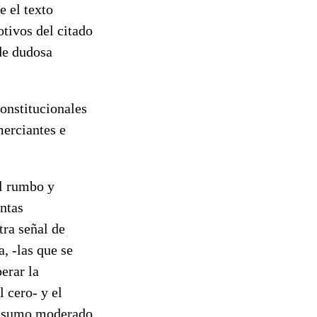
e el texto
otivos del citado
 de dudosa
constitucionales
merciantes e
el rumbo y
intas
tra señal de
, -las que se
erar la
 cero- y el
consumo moderado