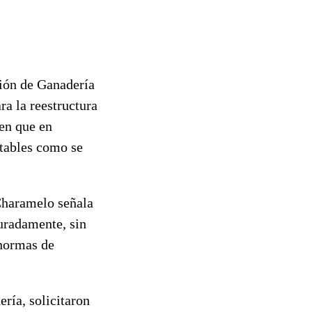
sión de Ganadería
ra la reestructura
 en que en
ntables como se
Charamelo señala
uradamente, sin
 normas de
ría, solicitaron