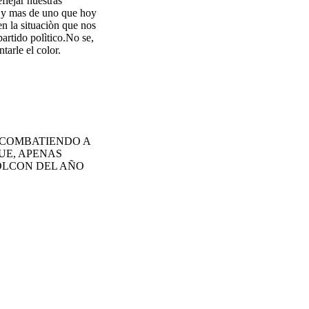
flejar nuestras
, y mas de uno que hoy
en la situaciòn que nos
artido polìtico.No se,
arle el color.
S COMBATIENDO A
UE, APENAS
OLCON DEL AÑO