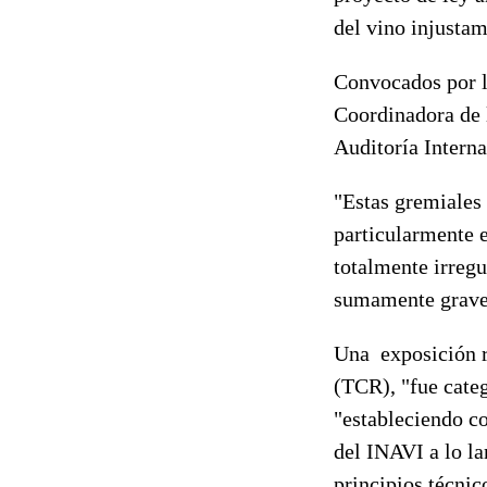
del vino injusta
Convocados por l
Coordinadora de 
Auditoría Interna
"Estas gremiales
particularmente e
totalmente irregu
sumamente grav
Una exposición r
(TCR), "fue cate
"estableciendo c
del INAVI a lo l
principios técnic