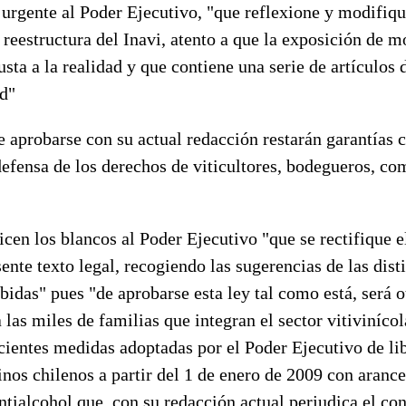
urgente al Poder Ejecutivo, "que reflexione y modifiqu
 reestructura del Inavi, atento a que la exposición de m
usta a la realidad y que contiene una serie de artículos
ad"
 aprobarse con su actual redacción restarán garantías 
defensa de los derechos de viticultores, bodegueros, co
cen los blancos al Poder Ejecutivo "que se rectifique 
ente texto legal, recogiendo las sugerencias de las dist
bidas" pues "de aprobarse esta ley tal como está, será o
las miles de familias que integran el sector vitivinícola
cientes medidas adoptadas por el Poder Ejecutivo de lib
nos chilenos a partir del 1 de enero de 2009 con arancel
antialcohol que, con su redacción actual perjudica el 