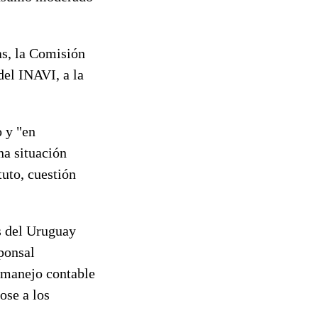
as, la Comisión
del INAVI, a la
 y "en
na situación
tuto, cuestión
s del Uruguay
ponsal
 manejo contable
ose a los