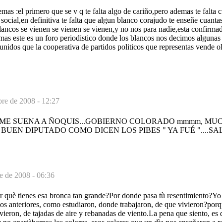
mas :el primero que se v q te falta algo de cariño,pero ademas te falta c
 social,en definitiva te falta que algun blanco corajudo te enseñe cuanta
blancos se vienen se vienen se vienen,y no nos para nadie,esta confirmad
mas este es un foro periodistico donde los blancos nos decimos algunas
nidos que la cooperativa de partidos politicos que representas vende ol
bre de 2008 - 12:27
lo....ME SUENA A ÑOQUIS...GOBIERNO COLORADO mmmm, M
BUEN DIPUTADO COMO DICEN LOS PIBES " YA FUÉ "....S
e de 2008 - 06:36
 què tienes esa bronca tan grande?Por donde pasa tù resentimiento?Yo t
os anteriores, como estudiaron, donde trabajaron, de que vivieron?porq
vieron, de tajadas de aire y rebanadas de viento.La pena que siento, e