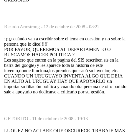
Ricardo Armstrong -
12 de octubre de 2008 - 08:22
¡¡¡¡¿ cuándo van a escribir sobre el tema en cuestión y no sobre la
persona que lo dice!!!!!'
POR FAVOR, QUEREMOS AL DEPARTAMENTO O
BUSCAMOS HACER POLITICA.?
Les sugiero que entren en la página del SIS (escriben sis en la
barra del google) y les aparece toda la historia de este
invento,donde funciona,los premios que sacó su inventor, etc.
CUANDO UN URUGUAYO INVENTA ALGO QUE DEJA
EN ALTO AL URUGUAY HAY QUE APOYARLO sin
importar su filiación política y cuando otra persona de otro partido
sale a apoyarlo no dedicarse a criticarlo por su gestión.
GETORITO -
11 de octubre de 2008 - 19:13
LUQUEZ NO ACLARE QUE OSCURECE, TRABAJE MAS