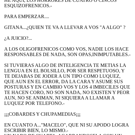
HE AQUI, LOS HORRORES DE CUATRO O CINCOS
ESQUIZOFRENICOS.-
PARA EMPERZAR....
GITANA...¿QUIEN TE VA A LLEVAR A VOS "A ALGO" ?
¿A JUICIO?...
A LOS OLIGOFRENICOS COMO VOS, NADIE LOS HACE
RESPONSABLES DE NADA, SON OPAS,INIMPUTABLES.-
SI TUVIERAS ALGO DE INTELIGENCIA TE METIAS LA
LENGUA EN EL BOLSILLO, POR SER RESPETUOSO, Y
TE DEJABAS DE JODER A UN TIPO COMO LUQUEZ,
QUE AUN EN EL ERROR, DA LA CARA Y ASUME SUS
POSTURAS Y EN CAMBIO VOS Y LOS 4 IMBECILES QUE
TE HACEN CORO, NO SON NADA, NO EXISTEN Y PEOR
AUN, NO SE ANIMAN, NI SIQUIERA A LLAMAR A
LUQUEZ POR TELEFONO.-
¡¡¡COBARDES Y CHUPAMEDIAS¡¡¡
EN CUANTO A..."MACELO", QUE NI SU APODO LOGRA
ESCRIBIR BIEN, LO MISMO.-