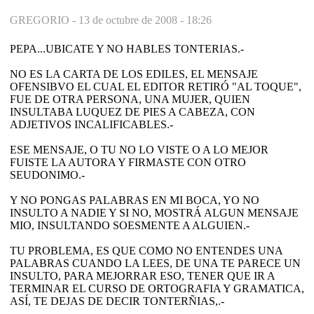
GREGORIO -
13 de octubre de 2008 - 18:26
PEPA...UBICATE Y NO HABLES TONTERIAS.-
NO ES LA CARTA DE LOS EDILES, EL MENSAJE
OFENSIBVO EL CUAL EL EDITOR RETIRÓ "AL TOQUE",
FUE DE OTRA PERSONA, UNA MUJER, QUIEN
INSULTABA LUQUEZ DE PIES A CABEZA, CON
ADJETIVOS INCALIFICABLES.-
ESE MENSAJE, O TU NO LO VISTE O A LO MEJOR
FUISTE LA AUTORA Y FIRMASTE CON OTRO
SEUDONIMO.-
Y NO PONGAS PALABRAS EN MI BOCA, YO NO
INSULTO A NADIE Y SI NO, MOSTRÁ ALGUN MENSAJE
MIO, INSULTANDO SOESMENTE A ALGUIEN.-
TU PROBLEMA, ES QUE COMO NO ENTENDES UNA
PALABRAS CUANDO LA LEES, DE UNA TE PARECE UN
INSULTO, PARA MEJORRAR ESO, TENER QUE IR A
TERMINAR EL CURSO DE ORTOGRAFIA Y GRAMATICA,
ASÍ, TE DEJAS DE DECIR TONTERÑIAS,.-