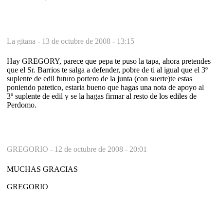
La gitana -
13 de octubre de 2008 - 13:15
Hay GREGORY, parece que pepa te puso la tapa, ahora pretendes
que el Sr. Barrios te salga a defender, pobre de ti al igual que el 3º
suplente de edil futuro portero de la junta (con suerte)te estas
poniendo patetico, estaria bueno que hagas una nota de apoyo al
3º suplente de edil y se la hagas firmar al resto de los ediles de
Perdomo.
GREGORIO -
12 de octubre de 2008 - 20:01
MUCHAS GRACIAS
GREGORIO