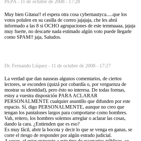
PEPA -
11 de octubre de 2008 - 17:28
Muy bien Gitana!! el espera otra cosa cybernautyca.....que los
votos polulen en su casilla de correo jajajaja, che les abrá
informado a las 8 si OCHO agrupaciones de este temmaaaa, jajaja
muy fuerte, no descarte nada estimado algún voto puede llegarle
como SPAM!! jaja, Saludos.
Dr. Fernando Lúquez -
11 de octubre de 2008 - 17:27
La verdad que dan nauseas algunos comentarios, de ciertos
lectores, se esconden (quizá por cobardía o, por verguenza de
mostrar su identidad), pero ésto no interesa. De todas formas,
estoy a vuestra disposición PARA ACLARAR
PERSONALMENTE cualquier asuntillo que difunden por este
espacio. Sí, digo PERSONALMENTE, aunque no creo que
tengan los pantalones largos para comportarse como hombres.
Vah, reitero, los hombres solemos arreglar o aclarar las cosas,
dando la cara. ¿Entienden que es eso?
Es muy fácil, abrir la bocota y decir lo que se venga en ganas, se
corre el riesgo de responder por algún estrado judicial.
A veces, el estar expuesto a este tipo de escenarios públicos, se