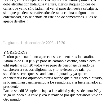
debe afrontar con hidalguía y altura, ciertos ataques típicos de
canes que ya no sólo ladran, al ver el paso de nuestra cabalgata,
sino que pueden estar afectados de rabia canina u alguna otra
enfermedad, eso se denota en este tipo de comentarios. Dios se
apiade de ellos!!
La gitana -
11 de octubre de 2008 - 17:20
Y GREGORY?
Perdon pero cuando no aparecen sus comentarios lo extraño.
Ahora lo de LUQEZ ya paso de castaño a oscuro, salio electo 3º
edil suplente con 20 votos y se puso de personaje tratando de
cancherear a sus correligionarios y lo tuvieron que rajar por
soberbio se cree que es candidato a diputado y ya quiere
cancherear a los diputados estaria bueno que fuera electo diputado,
se lo imaginan canchereando a los senadores, y si fuera senador al
presidente.
Bueno sr. edil 3º suplente baje a la realidad y dejese de tanta PC y
salga un poco a la calle y vea la realidad por que por ahora vive en
otro mundo.