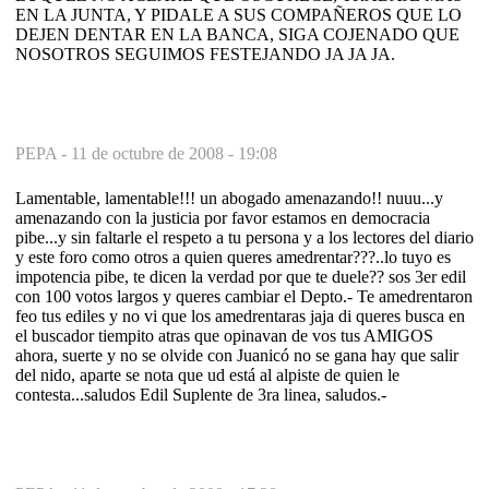
EN LA JUNTA, Y PIDALE A SUS COMPAÑEROS QUE LO
DEJEN DENTAR EN LA BANCA, SIGA COJENADO QUE
NOSOTROS SEGUIMOS FESTEJANDO JA JA JA.
PEPA -
11 de octubre de 2008 - 19:08
Lamentable, lamentable!!! un abogado amenazando!! nuuu...y
amenazando con la justicia por favor estamos en democracia
pibe...y sin faltarle el respeto a tu persona y a los lectores del diario
y este foro como otros a quien queres amedrentar???..lo tuyo es
impotencia pibe, te dicen la verdad por que te duele?? sos 3er edil
con 100 votos largos y queres cambiar el Depto.- Te amedrentaron
feo tus ediles y no vi que los amedrentaras jaja di queres busca en
el buscador tiempito atras que opinavan de vos tus AMIGOS
ahora, suerte y no se olvide con Juanicó no se gana hay que salir
del nido, aparte se nota que ud está al alpiste de quien le
contesta...saludos Edil Suplente de 3ra linea, saludos.-