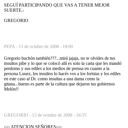
SEGUÍ PARTICIPANDO QUE VAS A TENER MEJOR
SUERTE.-
GREGORIO
PEPA -
13 de octubre de 2008 - 18:00
Gregorio buchón también???...mirá jajaja, no te olvides de tus
insultos pibe y lo que se colocó allí es solo la carta que les mandó
perdomo y sus ediles a los medios de prensa en cuanto a la
persona Luuez, los insultos lo hacés vos a los foristas y los ediles
en este caso al Dr. como insultas a una dama como la
gitana...bueno es parte de la cultura que dejaron tus gobiernos
Melón!!
GREGORIO -
13 de octubre de 2008 - 16:35
¡¡¡¡ ATENCION SEÑORES¡¡¡¡