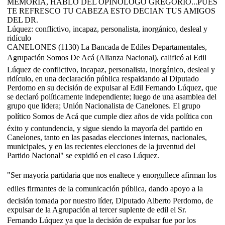
MEMORIA, HABLO DEL OPINOLOGO GREGORIO...PUES
TE REFRESCO TU CABEZA ESTO DECIAN TUS AMIGOS
DEL DR.
Lúquez: conflictivo, incapaz, personalista, inorgánico, desleal y
ridículo
CANELONES (1130) La Bancada de Ediles Departamentales,
Agrupación Somos De Acá (Alianza Nacional), calificó al Edil
Lúquez de conflictivo, incapaz, personalista, inorgánico, desleal y
ridículo, en una declaración pública respaldando al Diputado
Perdomo en su decisión de expulsar al Edil Fernando Lúquez, que
se declaró políticamente independiente; luego de una asamblea del
grupo que lidera; Unión Nacionalista de Canelones. El grupo
político Somos de Acá que cumple diez años de vida política con
éxito y contundencia, y sigue siendo la mayoría del partido en
Canelones, tanto en las pasadas elecciones internas, nacionales,
municipales, y en las recientes elecciones de la juventud del
Partido Nacional" se expidió en el caso Lúquez.
"Ser mayoría partidaria que nos enaltece y enorgullece afirman los
ediles firmantes de la comunicación pública, dando apoyo a la
decisión tomada por nuestro líder, Diputado Alberto Perdomo, de
expulsar de la Agrupación al tercer suplente de edil el Sr.
Fernando Lúquez ya que la decisión de expulsar fue por los