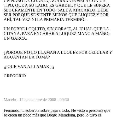
UN NABO DE CUARTA, AGARRANDOSELA CON UN
TIPO, QUE A SU LADO, ES GARDEL Y QUE LE SUPERA
SEGURAMENTE EN TODO, SALE A ATACARLO, DEBE
SER PORQUE SE SIENTE MENOS QUE LUQUEZ Y POR
AHÍ, TAL VEZ NI LA PRIMARIA TERMINÓ.-
UN POBRE LOQUITO, SIN CORAJE, AL IGUAL QUE LA
GITANA, PARA ENCARAR A LUQUEZ MANO A MANO,
UN GARCA.-
¿PORQUE NO LO LLAMAN A LUQUEZ POR CELULAR Y
AGUANTAN LA TOMA?
¡¡¡QUE VAN A LLAMAR ¡¡¡
GREGORIO
Macelo -
12 de octubre de 2008 - 09:36
Fernando, tu soberbia sobre pasa a todo. He visto a personas que
se creen un poco más que Diego Maradona, pero lo tuyo es