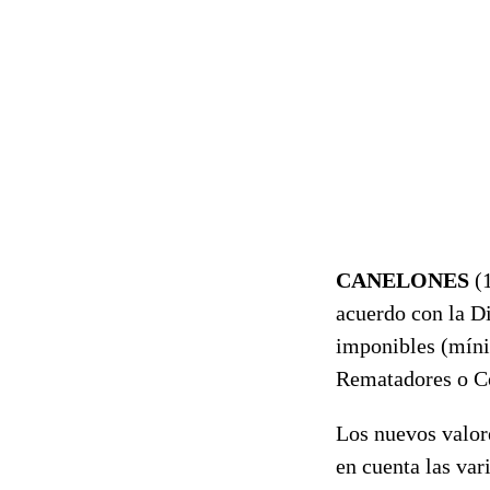
CANELONES
(
acuerdo con la D
imponibles (míni
Rematadores o Co
Los nuevos valore
en cuenta las va