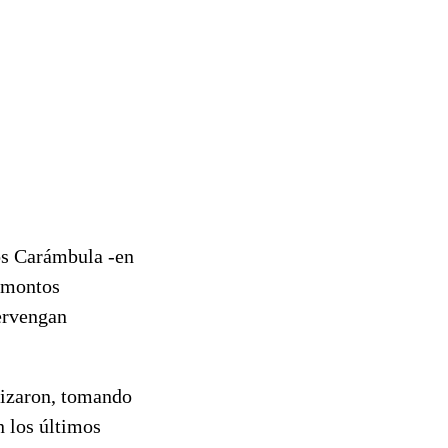
os Carámbula -en
s montos
ervengan
lizaron, tomando
n los últimos