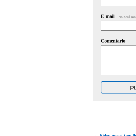
E-mail
No será mo
Comentario
← Piden que el tren l