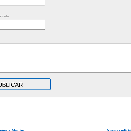
strado.
legue a Montes
Novena edició