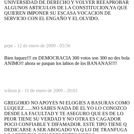
UNIVERSIDAD DE DERECHO Y VOLVER REEAPROBAR
ALGUNOS ARTICULOS DE LA CONSTITUCION,YA QUE
QUIEREN IMPONER SU ESCASA VOCACION DE
SERVICIO CON EL ENGAÑO Y EL OLVIDO.
pepe -
12 de enero de 2009 - 05:56
Bien luquez!!! en DEMOCRACIA 300 votos son 300 no des bola
ANIMO!! ahora se paspan los labios de los BANANAS!!!!
wilson jr -
11 de enero de 2009 - 20:02
GREGORIO NO APOYES NI ELOGIES A BASURAS COMO
LUQUEZ ......NO SABES NADA DE EL YO LO CONOZCO
DESDE LA FACULTAD Y TE ASEGURO QUE ES DE LO
PEOR TIENE SU VERDAD Y NO OTRA ES CAGADOR
POCO CONFIABLE Y DIFAMADOR. ESTE TIPO TIENE Q
DEDICARSE A SER ABOGADO YA Q LO DE TRANFUGA