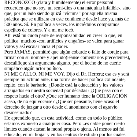
RECONOZCO (clara y humildemente) el error personal -
recuerden que no soy, un semi-dios o una máquina infalible-, sino
que, por un lado siendo quizá "víctima" por aquella misma
práctica que se utilizara en este continente desde hace ya, más de
500 años. Sí. En política a veces, los incrédulos compramos
espejitos de colores. Y a mi me tocó.
Ahi está mi cuota parte de responsabilidad en creer lo que, en
política, muchos -con artificios y engaños- se valen para ganar
votos y así escalar hacia el poder.
Pero JAMÁS, permitiré que algún cobarde o falto de coraje para
firmar con su nombre y apellido(léanse comentarios precedentes),
descalifique sin argumento alguno, por el hecho de no caerle
simpático algún actor político.
NI ME CALLO, NI ME VOY. Dijo el Dr. Herrera; esa es y será
siempre mi actitud ante, una forma de hacer política colindante,
repito, con la barbarie. ¿Donde está la educación y los valores
arraigados en nuestra sociedad por décadas? ¿Que pasa con el
respeto hacia el otro? ¿Que ser humano tiene la OBLIGACIÓN
acaso, de no equivocarse? ¿Que ser pensante, tiene acaso el
derecho de juzgar a otro desde el anonimato con el agravio
desmesurado?
He aprendido que, en esta actividad, como en todo lo público,
estamos expuesto a cualquier cosa. Pero...es dable poner cierto
límites cuando atacan la moral propia o ajena. Al menos así fui
educado, en mi hogar y en los centros de estudio por los cuales