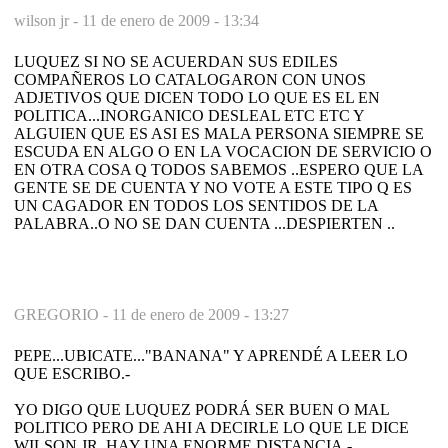
wilson jr -
11 de enero de 2009 - 13:34
LUQUEZ SI NO SE ACUERDAN SUS EDILES
COMPAÑEROS LO CATALOGARON CON UNOS
ADJETIVOS QUE DICEN TODO LO QUE ES EL EN
POLITICA...INORGANICO DESLEAL ETC ETC Y
ALGUIEN QUE ES ASI ES MALA PERSONA SIEMPRE SE
ESCUDA EN ALGO O EN LA VOCACION DE SERVICIO O
EN OTRA COSA Q TODOS SABEMOS ..ESPERO QUE LA
GENTE SE DE CUENTA Y NO VOTE A ESTE TIPO Q ES
UN CAGADOR EN TODOS LOS SENTIDOS DE LA
PALABRA..O NO SE DAN CUENTA ...DESPIERTEN ..
GREGORIO -
11 de enero de 2009 - 13:27
PEPE...UBICATE..."BANANA" Y APRENDÉ A LEER LO
QUE ESCRIBO.-
YO DIGO QUE LUQUEZ PODRÁ SER BUEN O MAL
POLITICO PERO DE AHI A DECIRLE LO QUE LE DICE
WILSON JR, HAY UNA ENORME DISTANCIA.-