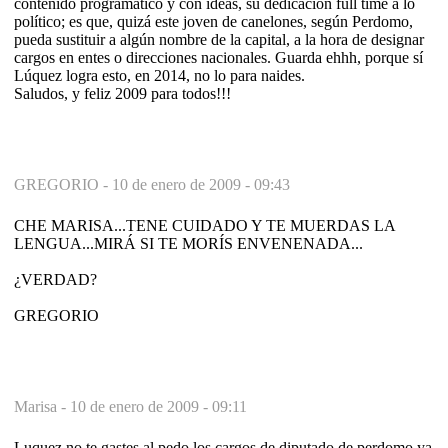
contenido programático y con ideas, su dedicación full time a lo
político; es que, quizá este joven de canelones, según Perdomo,
pueda sustituir a algún nombre de la capital, a la hora de designar
cargos en entes o direcciones nacionales. Guarda ehhh, porque sí
Lúquez logra esto, en 2014, no lo para naides.
Saludos, y feliz 2009 para todos!!!
GREGORIO -
10 de enero de 2009 - 09:43
CHE MARISA...TENE CUIDADO Y TE MUERDAS LA
LENGUA...MIRÁ SI TE MORÍS ENVENENADA...
¿VERDAD?
GREGORIO
Marisa -
10 de enero de 2009 - 09:11
Luquez no te gastes al pedo los cargos de diputado de perdomo ya