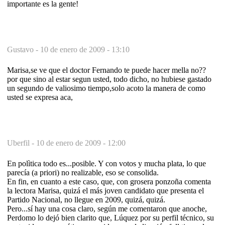
importante es la gente!
Gustavo -
10 de enero de 2009 - 13:10
Marisa,se ve que el doctor Fernando te puede hacer mella no??
por que sino al estar segun usted, todo dicho, no hubiese gastado
un segundo de valiosimo tiempo,solo acoto la manera de como
usted se expresa aca,
Uberfil -
10 de enero de 2009 - 12:00
En polìtica todo es...posible. Y con votos y mucha plata, lo que
parecía (a priori) no realizable, eso se consolida.
En fin, en cuanto a este caso, que, con grosera ponzoña comenta
la lectora Marisa, quizá el más joven candidato que presenta el
Partido Nacional, no llegue en 2009, quizá, quizá.
Pero...sí hay una cosa claro, según me comentaron que anoche,
Perdomo lo dejó bien clarito que, Lúquez por su perfil técnico, su