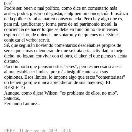
pasé.
Podrè ser, buen o mal político, como dice un comentario más
arriba; podrá, gustar o disgustar, a alguien mi concepción filosófica
de la política y mi actuar en consecuencia. Pero hay algo que es,
para mí, gratificante y forma parte de mi patrimonio moral: la
conciencia de hacer lo que se debe en función no de intereses
espureos sino, de quienes me votaron y de quienes no. Esto es,
conjugar el verbo: servir.
Sé, que seguirán lloviendo comentarios desdeñables propios de
seres que jamás entenderán de que se trata esta actividad, o mejor
dicho, no logran convivir con el otro, el alter, el que piensa y actúa
distinto.
Poco importa que piensan estos "seres", pero es necesario a esta
altura, establecer límites, por más insignificante sean sus
opiniones. Esos límites, lo impone algo que estos "comentaristas"
no tienen (porque nunca aprendieron de sus mayores): EL
RESPETO.
Aunque, como dijera Wilson, "es problema de ellos, no mío".
Saludos,
Fernando Lúquez.-
PEPE -
11 de enero de 2009 - 14:10