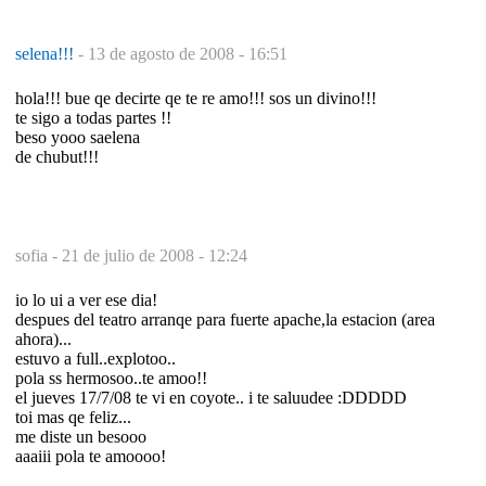
selena!!!
-
13 de agosto de 2008 - 16:51
hola!!! bue qe decirte qe te re amo!!! sos un divino!!!
te sigo a todas partes !!
beso yooo saelena
de chubut!!!
sofia -
21 de julio de 2008 - 12:24
io lo ui a ver ese dia!
despues del teatro arranqe para fuerte apache,la estacion (area
ahora)...
estuvo a full..explotoo..
pola ss hermosoo..te amoo!!
el jueves 17/7/08 te vi en coyote.. i te saluudee :DDDDD
toi mas qe feliz...
me diste un besooo
aaaiii pola te amoooo!