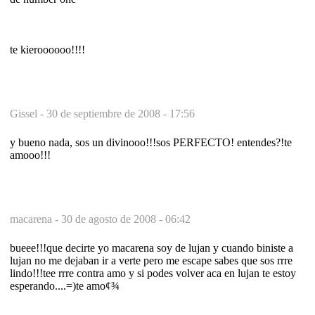
te kieroooooo!!!!
Gissel -
30 de septiembre de 2008 - 17:56
y bueno nada, sos un divinooo!!!sos PERFECTO! entendes?!te
amooo!!!
macarena -
30 de agosto de 2008 - 06:42
bueee!!!que decirte yo macarena soy de lujan y cuando biniste a
lujan no me dejaban ir a verte pero me escape sabes que sos rrre
lindo!!!tee rrre contra amo y si podes volver aca en lujan te estoy
esperando....=)te amo¢¾