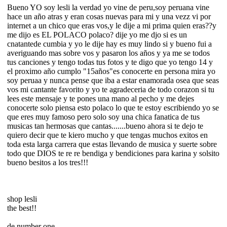
Bueno YO soy lesli la verdad yo vine de peru,soy peruana vine
hace un año atras y eran cosas nuevas para mi y una vezz vi por
internet a un chico que eras vos,y le dije a mi prima quien eras??y
me dijo es EL POLACO polaco? dije yo me djo si es un
cnatantede cumbia y yo le dije hay es muy lindo si y bueno fui a
averiguando mas sobre vos y pasaron los años y ya me se todos
tus canciones y tengo todas tus fotos y te digo que yo tengo 14 y
el proximo año cumplo "15años"es conocerte en persona mira yo
soy peruaa y nunca pense que iba a estar enamorada osea que seas
vos mi cantante favorito y yo te agradeceria de todo corazon si tu
lees este mensaje y te pones una mano al pecho y me dejes
conocerte solo piensa esto polaco lo que te estoy escribiendo yo se
que eres muy famoso pero solo soy una chica fanatica de tus
musicas tan hermosas que cantas.......bueno ahora si te dejo te
quiero decir que te kiero mucho y que tengas muchos exitos en
toda esta larga carrera que estas llevando de musica y suerte sobre
todo que DIOS te re re bendiga y bendiciones para karina y solsito
bueno besitos a los tres!!!
shop lesli
the best!!
de number one