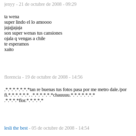
jenyy -
21 de octubre de 2008 - 09:29
ta wena
super lindo el lo amoooo
jajajjajaja
son super wenas tus cansiones
ojala q vengas a chile
te esperamos
xaito
florencia -
19 de octubre de 2008 - 14:56
.*.*.*.*.*.*.*tan re buenas tus fotos pasa por me metro dale./por
fi.*.*.*.*.*.*. .*.*.*.*.*.*chauuuu.*.*.*.*.*.*.*
.*.*.*.*flor.*.*.*.*.*
lesli the best
-
05 de octubre de 2008 - 14:54