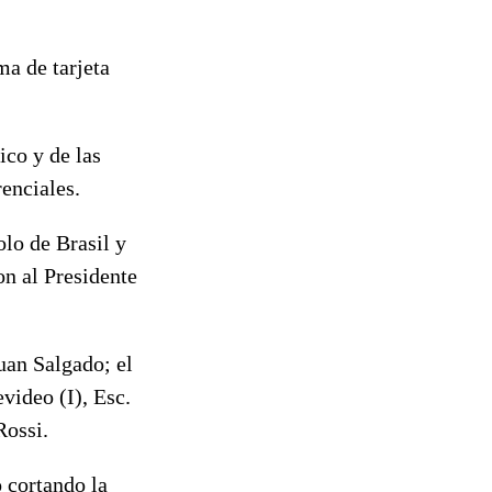
ma de tarjeta
ico y de las
enciales.
lo de Brasil y
n al Presidente
uan Salgado; el
video (I), Esc.
Rossi.
 cortando la