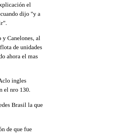
xplicación el
 cuando dijo "y a
r".
 y Canelones, al
 flota de unidades
ndo ahora el mas
Aclo ingles
n el nro 130.
des Brasil la que
ón de que fue