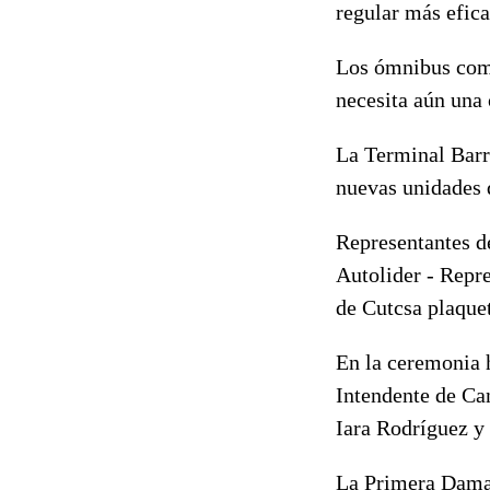
regular más efic
Los ómnibus comi
necesita aún una 
La Terminal Barra
nuevas unidades q
Representantes d
Autolider - Repr
de Cutcsa plaquet
En la ceremonia h
Intendente de Ca
Iara Rodríguez y 
La Primera Dama 