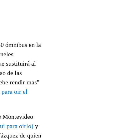
0 ómnibus en la
aneles
e sustituirá al
so de las
debe rendir mas"
 para oir el
de Montevideo
ui para oirlo)
y
Vázquez de quien