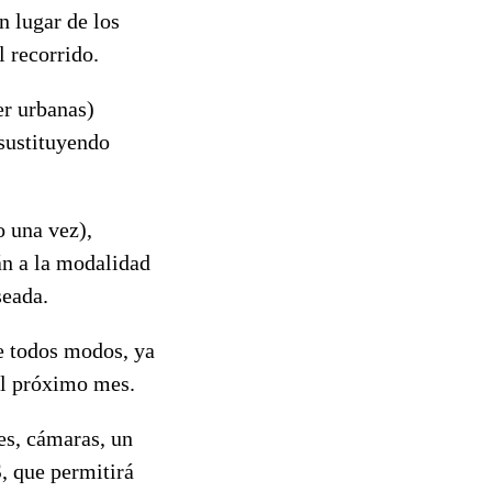
n lugar de los
l recorrido.
er urbanas)
 sustituyendo
o una vez),
án a la modalidad
seada.
de todos modos, ya
el próximo mes.
es, cámaras, un
S, que permitirá