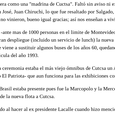
era como una "madrina de Cuctsa". Faltó sin aviso ni e
 José, Juan Chiruchi, lo que fue resaltado por Salgado,
 no vinieron, bueno igual gracias; así nos enseñan a vivi
 -ante mas de 1000 personas en el limite de Montevideo
gran despliegue (incluido un servicio de lunch) la nueva
e viene a sustituir algunos buses de los años 60, queda
icula del año 1993.
 ceremonia estaba el más viejo ómnibus de Cutcsa un 
 El Patriota- que aun funciona para las exhibiciones co
Brasil estaba presente pues fue la Marcopolo y la Merce
 de la nueva flota a Cutcsa.
do al hacer al ex presidente Lacalle cuando hizo menci