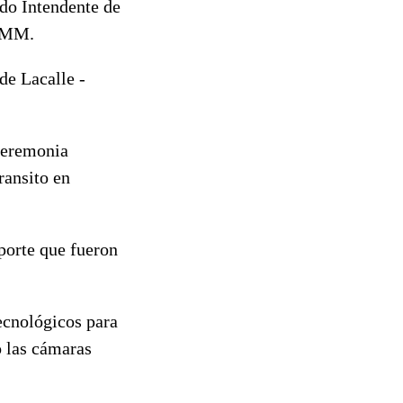
ndo Intendente de
 IMM.
de Lacalle -
 ceremonia
ransito en
sporte que fueron
ecnológicos para
o las cámaras