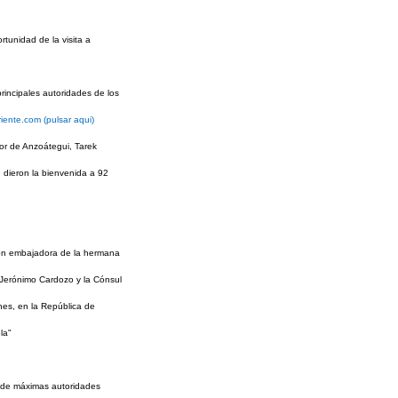
tunidad de la visita a
incipales autoridades de los
iente.com
(pulsar aqui)
or de Anzoátegui, Tarek
 dieron la bienvenida a 92
ción embajadora de la hermana
 Jerónimo Cardozo y la Cónsul
nes, en la República de
la"
d de máximas autoridades