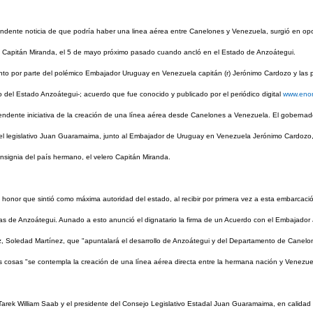
ndente noticia de que podría haber una linea aérea entre Canelones y Venezuela, surgió en opor
 Capitán Miranda, el 5 de mayo próximo pasado cuando ancló en el Estado de Anzoátegui.
o por parte del polémico Embajador Uruguay en Venezuela capitán (r) Jerónimo Cardozo y las pr
vo del Estado Anzoátegui-; acuerdo
que fue c
onocido y publicado por el periódico digital
www.enor
rendente iniciativa de la creación de una línea aérea desde Canelones a Venezuela.
El gobernad
del legislativo Juan Guaramaima, junto al Embajador de Uruguay en Venezuela Jerónimo Cardozo,
insignia del país hermano, el velero Capitán Miranda.
l honor que sintió como máxima autoridad del estado, al recibir por primera vez a esta embarca
s de Anzoátegui. Aunado a esto anunció el dignatario la firma de un Acuerdo con el Embajador
, Soledad Martínez, que "apuntalará el desarrollo de Anzoátegui y del Departamento de Canelo
as cosas "se contempla la creación de una línea aérea directa entre la hermana nación y Venezue
 Tarek William Saab y el presidente del Consejo Legislativo Estadal Juan Guaramaima, en calida