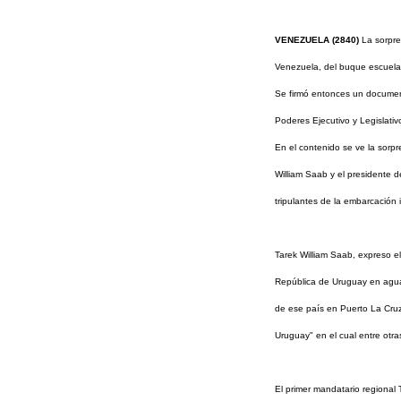
VENEZUELA (2840)
La sorpre
Venezuela, del buque escuela
Se firmó entonces un document
Poderes Ejecutivo y Legislati
En el contenido se ve la sorp
William Saab y el presidente 
tripulantes de la embarcación 
Tarek William Saab, expreso e
República de Uruguay en agua
de ese país en Puerto La Cruz
Uruguay" en el cual entre otr
El primer mandatario regional