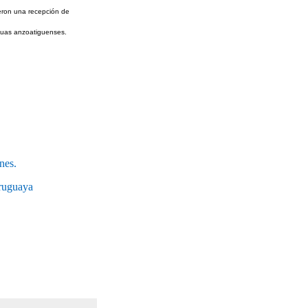
eron una recepción de
aguas anzoatiguenses.
nes.
uruguaya