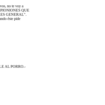
 vos, no te voy a
S OPIONIONES QUE
RES GENERAL".
uando éste pide
LE AL PORRO.-