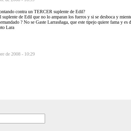
frontando contra un TERCER suplente de Edil?
el suplente de Edil que no lo amparan los fueros y si se desboca y mient
emandado ? No se Gaste Larrasñaga, que este tipejo quiere fama y es 
pto Lara
bre de 2008 - 10:29