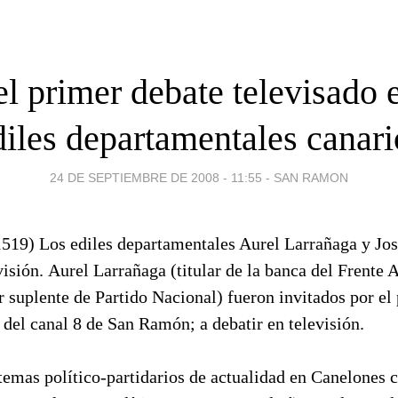
l primer debate televisado 
diles departamentales canari
24 DE SEPTIEMBRE DE 2008 - 11:55
-
SAN RAMON
519) Los ediles departamentales Aurel Larrañaga y Jo
visión. Aurel Larrañaga (titular de la banca del Frente 
r suplente de Partido Nacional) fueron invitados por e
 del canal 8 de San Ramón; a debatir en televisión.
 temas político-partidarios de actualidad en Canelones