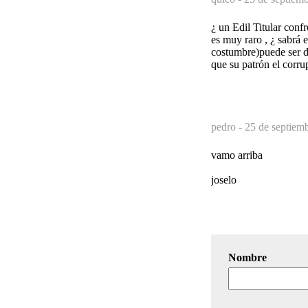
¿ un Edil Titular con
es muy raro , ¿ sabrá 
costumbre)puede ser d
que su patrón el corru
pedro -
25 de septiem
vamo arriba
joselo
Nombre