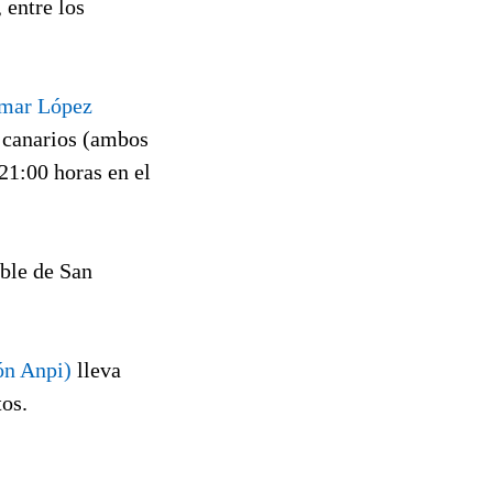
 entre los
mar López
s canarios (ambos
 21:00 horas en el
able de San
ón Anpi)
lleva
tos.