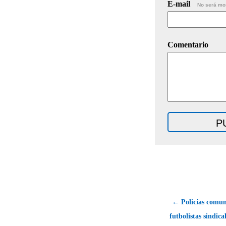
E-mail
No será mo
Comentario
← Policías comun
futbolistas sindic