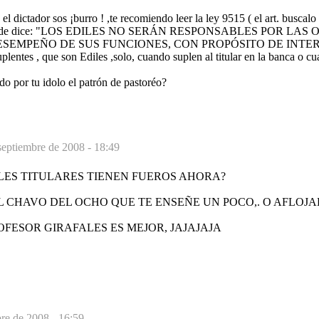
l dictador sos ¡burro ! ,te recomiendo leer la ley 9515 ( el art. buscalo
o)donde dice: "LOS EDILES NO SERÁN RESPONSABLES POR LA
ESEMPEÑO DE SUS FUNCIONES, CON PROPÓSITO DE INTE
uplentes , que son Ediles ,solo, cuando suplen al titular en la banca o c
odo por tu idolo el patrón de pastoréo?
septiembre de 2008 - 18:49
ILES TITULARES TIENEN FUEROS AHORA?
AL CHAVO DEL OCHO QUE TE ENSEÑE UN POCO,. O AFLOJA
ROFESOR GIRAFALES ES MEJOR, JAJAJAJA
re de 2008 - 16:59