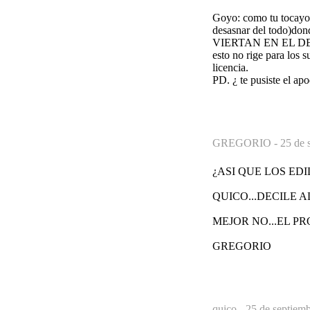
Goyo: como tu tocayo e
desasnar del tod
VIERTAN EN EL D
esto no rige para los s
licencia.
PD. ¿ te pusiste el ap
GREGORIO -
25 de 
¿ASI QUE LOS ED
QUICO...DECILE 
MEJOR NO...EL P
GREGORIO
quico -
25 de septiemb