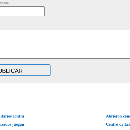
strado.
itarios contra
Abrieron conc
alizados juegan
Centro de Est