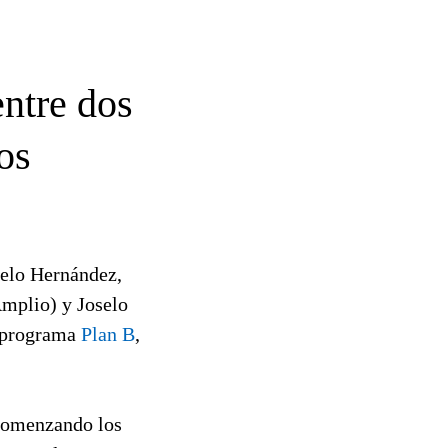
entre dos
os
selo Hernández,
Amplio) y Joselo
l programa
Plan B
,
 comenzando los