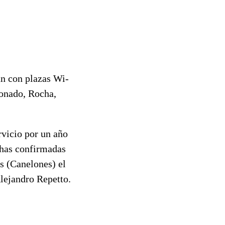
n con plazas Wi-
donado, Rocha,
rvicio por un año
chas confirmadas
as (Canelones) el
lejandro Repetto.