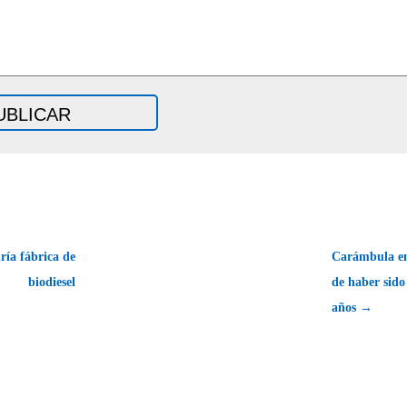
ía fábrica de
Carámbula ent
biodiesel
de haber sido
años →