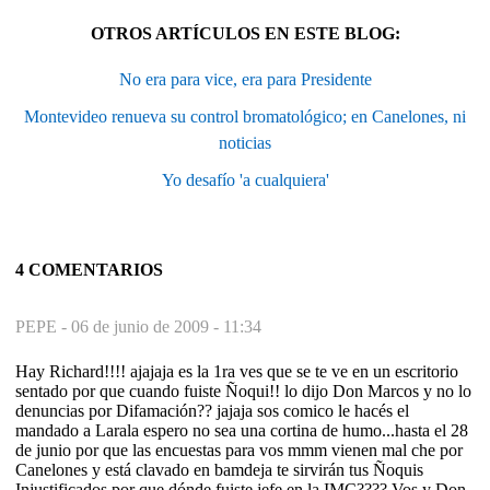
OTROS ARTÍCULOS EN ESTE BLOG:
No era para vice, era para Presidente
Montevideo renueva su control bromatológico; en Canelones, ni
noticias
Yo desafío 'a cualquiera'
4 COMENTARIOS
PEPE -
06 de junio de 2009 - 11:34
Hay Richard!!!! ajajaja es la 1ra ves que se te ve en un escritorio
sentado por que cuando fuiste Ñoqui!! lo dijo Don Marcos y no lo
denuncias por Difamación?? jajaja sos comico le hacés el
mandado a Larala espero no sea una cortina de humo...hasta el 28
de junio por que las encuestas para vos mmm vienen mal che por
Canelones y está clavado en bamdeja te sirvirán tus Ñoquis
Injustificados por que dónde fuiste jefe en la IMC???? Vos y Don